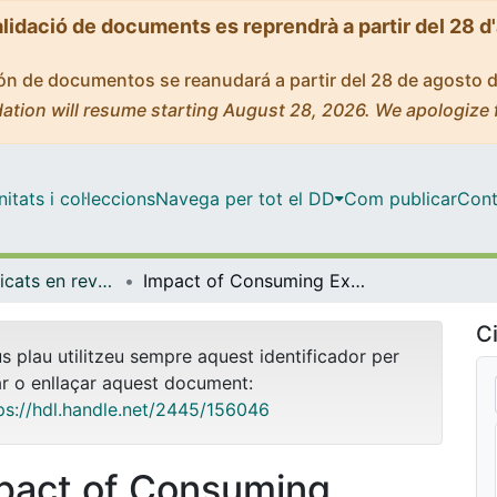
alidació de documents es reprendrà a partir del 28 d
ción de documentos se reanudará a partir del 28 de agosto 
ation will resume starting August 28, 2026. We apologize 
tats i col·leccions
Navega per tot el DD
Com publicar
Cont
Articles publicats en revistes (Medicina)
Impact of Consuming Extra-Virgin Olive Oil or Nuts within a Mediterranean Diet on DNA Methylation in Peripheral White Blood Cells within the PREDIMED-Navarra Randomized Controlled Trial: A Role for Dietary Lipids
Ci
us plau utilitzeu sempre aquest identificador per
ar o enllaçar aquest document:
ps://hdl.handle.net/2445/156046
pact of Consuming