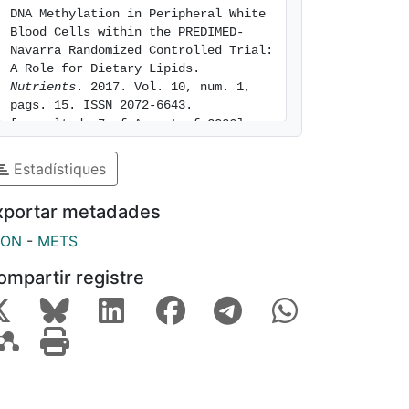
DNA Methylation in Peripheral White 
Blood Cells within the PREDIMED-
Navarra Randomized Controlled Trial: 
A Role for Dietary Lipids. 
Nutrients
. 2017. Vol. 10, num. 1, 
pags. 15. ISSN 2072-6643. 
[consulted: 7 of August of 2026]. 
Available at: 
https://hdl.handle.net/2445/156046
Estadístiques
xportar metadades
SON
-
METS
ompartir registre