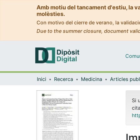
Amb motiu del tancament d'estiu, la v
molèsties.
Con motivo del cierre de verano, la valida
Due to the summer closure, document valid
Comuni
Inici
Recerca
Medicina
Si 
cit
htt
Im