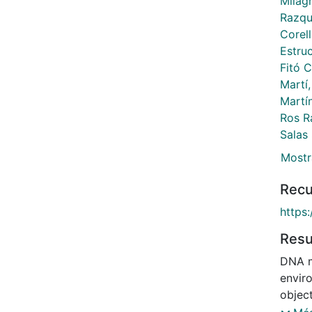
Milagr
Razqui
Corell
Estru
Fitó 
Martí
Martí
Ros R
Salas
Mostr
Recu
https
Res
DNA m
envir
objec
Medite