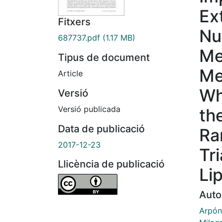
Ext
Fitxers
Nu
687737.pdf
(1.17 MB)
Me
Tipus de document
Me
Article
Wh
Versió
Versió publicada
th
Data de publicació
Ra
2017-12-23
Tri
Llicència de publicació
Li
Auto
Arpón