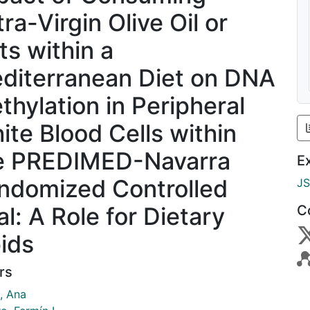
ra-Virgin Olive Oil or
ts within a
diterranean Diet on DNA
thylation in Peripheral
ite Blood Cells within
e PREDIMED-Navarra
E
ndomized Controlled
J
al: A Role for Dietary
C
pids
rs
, Ana