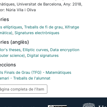
ior and to program some of the best known
àtiques, Universitat de Barcelona, Any: 2018,
osystems, like Diffie-Hellman key exchange and
or: Núria Vila i Oliva
l digital signature.
ries
 el·líptiques
,
Treballs de fi de grau
,
Xifratge
màtica)
,
Signatures electròniques
ries (anglès)
lor's theses
,
Elliptic curves
,
Data encryption
uter science)
,
Digital signatures
leccions
lls Finals de Grau (TFG) - Matemàtiques
mari - Treballs de l'alumnat
gina completa de l'ítem