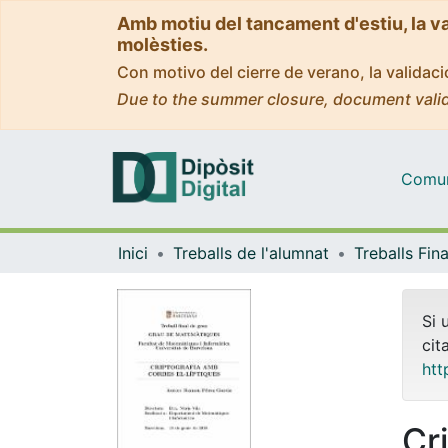
Amb motiu del tancament d'estiu, la v
molèsties.
Con motivo del cierre de verano, la valida
Due to the summer closure, document valid
Comuni
Inici
Treballs de l'alumnat
Si 
cit
htt
Cr