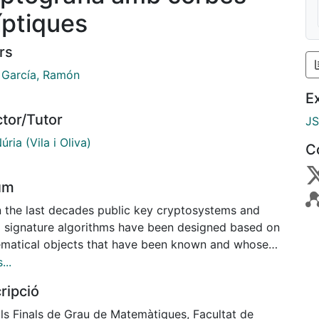
líptiques
rs
 García, Ramón
E
ctor/Tutor
J
Núria (Vila i Oliva)
C
um
In the last decades public key cryptosystems and
al signature algorithms have been designed based on
matical objects that have been known and whose
ties have been studied for a long time: elliptic
...
s.
ripció
m of this work is to study the basic properties of
ic curves in order to be able to understand the
lls Finals de Grau de Matemàtiques, Facultat de