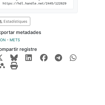
https://hdl.handle.net/2445/122629
Estadístiques
xportar metadades
SON
-
METS
ompartir registre