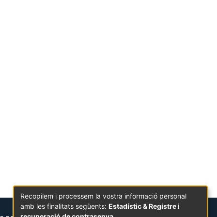
Recopilem i processem la vostra informació personal
amb les finalitats següents:
Estadístic & Registre i
recuperació de contrasenya