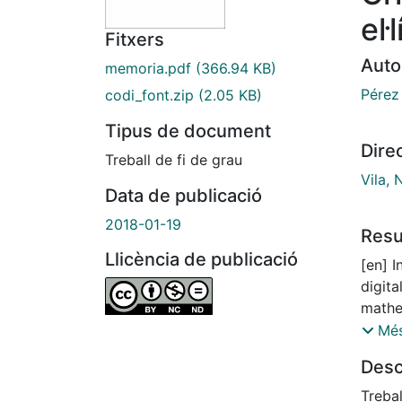
el·
Fitxers
Auto
memoria.pdf
(366.94 KB)
Pérez
codi_font.zip
(2.05 KB)
Tipus de document
Dire
Treball de fi de grau
Vila, 
Data de publicació
2018-01-19
Res
Llicència de publicació
[en] 
digit
mathe
proper
Més
curve
Desc
The ai
ellipt
Treba