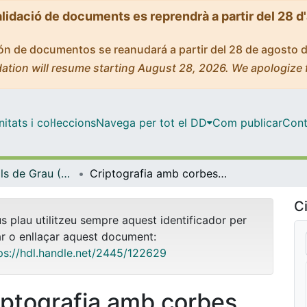
alidació de documents es reprendrà a partir del 28 d
ción de documentos se reanudará a partir del 28 de agosto 
ation will resume starting August 28, 2026. We apologize 
tats i col·leccions
Navega per tot el DD
Com publicar
Cont
Treballs Finals de Grau (TFG) - Matemàtiques
Criptografia amb corbes el·líptiques
Ci
us plau utilitzeu sempre aquest identificador per
ar o enllaçar aquest document:
ps://hdl.handle.net/2445/122629
iptografia amb corbes