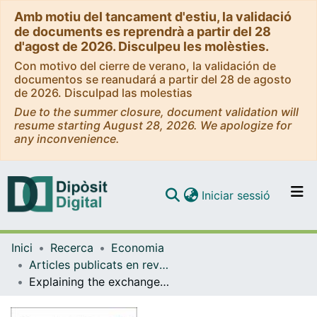
Amb motiu del tancament d'estiu, la validació
de documents es reprendrà a partir del 28
d'agost de 2026. Disculpeu les molèsties.
Con motivo del cierre de verano, la validación de
documentos se reanudará a partir del 28 de agosto
de 2026. Disculpad las molestias
Due to the summer closure, document validation will
resume starting August 28, 2026. We apologize for
any inconvenience.
(current)
Iniciar sessió
Comunitats i col·leccions
Inici
Recerca
Economia
Navega per tot el DD
Articles publicats en revistes (Economia)
Com publicar
Explaining the exchange rate in the euro zone through non-tradable goods and the income effect
Contacte