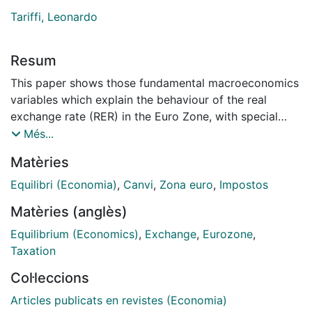
Tariffi, Leonardo
Resum
This paper shows those fundamental macroeconomics
variables which explain the behaviour of the real
exchange rate (RER) in the Euro Zone, with special
emphasis in tariff rates. Diminishing tariffs on imports
Més...
affect tradable and non-tradable sectors depending
Matèries
on substitution or income effects. When the
substitution effect prevails, lower tariffs increase
Equilibri (Economia)
,
Canvi
,
Zona euro
,
Impostos
imports and the demand for foreign currency
Matèries (anglès)
depreciates the euro. When the income effect is
stronger, lower tariffs increase demand for goods in
Equilibrium (Economics)
,
Exchange
,
Eurozone
,
both tradable and non-tradable sectors. It boosts
Taxation
productivity and increases relative prices in the non-
Col·leccions
tradable sector.
Articles publicats en revistes (Economia)