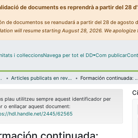
alidació de documents es reprendrà a partir del 28 d
ción de documentos se reanudará a partir del 28 de agosto 
ation will resume starting August 28, 2026. We apologize 
tats i col·leccions
Navega per tot el DD
Com publicar
Cont
ental i Clínica
Articles publicats en revistes (Infermeria Fonamental i Clínica)
Formación continuada: Vivir con insuficiencia
Ci
us plau utilitzeu sempre aquest identificador per
ar o enllaçar aquest document:
ps://hdl.handle.net/2445/62565
rmación continuada: