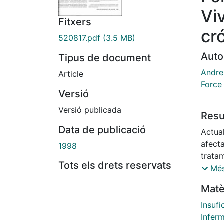
Viv
Fitxers
cr
520817.pdf
(3.5 MB)
Auto
Tipus de document
Andreu
Article
Force
Versió
Versió publicada
Res
Data de publicació
Actua
afecta
1998
tratam
Tots els drets reservats
traspl
Més
funció
Matè
Ambas
exent
Insufi
alcanz
Inferm