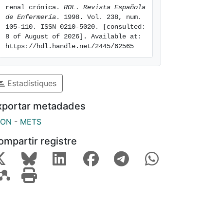
renal crónica. 
ROL. Revista Española 
de Enfermería
. 1998. Vol. 238, num. 
105-110. ISSN 0210-5020. [consulted: 
8 of August of 2026]. Available at: 
https://hdl.handle.net/2445/62565
Estadístiques
xportar metadades
SON
-
METS
ompartir registre