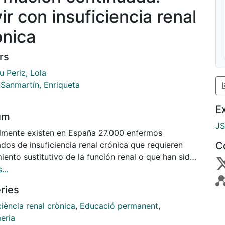
ir con insuficiencia renal
ónica
rs
 Periz, Lola
 Sanmartín, Enriqueta
E
um
J
lmente existen en España 27.000 enfermos
dos de insuficiencia renal crónica que requieren
C
iento sustitutivo de la función renal o que han sido
antados. Las terapias básicas sustitutivas de la
...
n renal son la hemodiálisis y la diálisis peritoneal.
ries
 son generalmente bien toleradas y aunque no
as de complicaciones, permiten a los pacientes
ciència renal crònica
,
Educació permanent
,
ar una aceptable rehabilitación y calidad de vida. El
eria