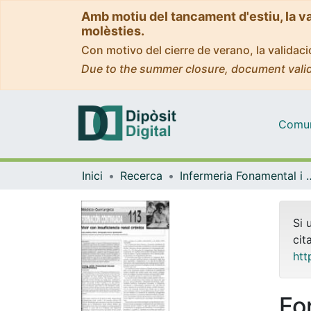
Amb motiu del tancament d'estiu, la v
molèsties.
Con motivo del cierre de verano, la valida
Due to the summer closure, document valid
Comuni
Inici
Recerca
Infermeria Fonam
Si 
cit
htt
Fo