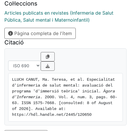
Col·leccions
variables a considerar com són: durada, material
docent i estructura deis instru­ments de mesura.
Articles publicats en revistes (Infermeria de Salut
Pública, Salut mental i Maternoinfantil)
Pàgina completa de l'ítem
Citació
LLUCH CANUT, Ma. Teresa, et al. Especialitat 
d'infermeria de salut mental: avaluació del 
programa 'd'immersió teòrica' inicial. 
Àgora 
d'Infermeria
. 2000. Vol. 4, num. 3, pags. 60-
63. ISSN 1575-7668. [consulted: 8 of August 
of 2026]. Available at: 
https://hdl.handle.net/2445/120650