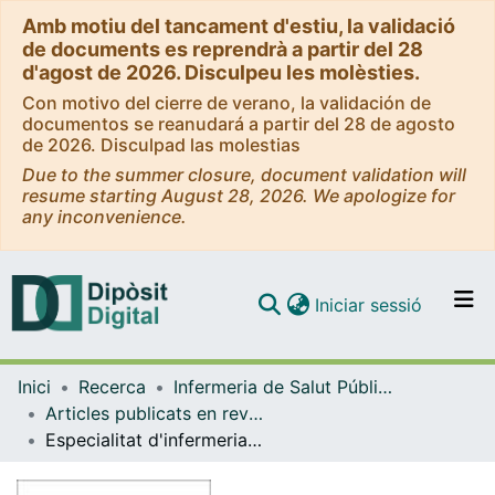
Amb motiu del tancament d'estiu, la validació
de documents es reprendrà a partir del 28
d'agost de 2026. Disculpeu les molèsties.
Con motivo del cierre de verano, la validación de
documentos se reanudará a partir del 28 de agosto
de 2026. Disculpad las molestias
Due to the summer closure, document validation will
resume starting August 28, 2026. We apologize for
any inconvenience.
(current)
Iniciar sessió
Comunitats i col·leccions
Inici
Recerca
Infermeria de Salut Pública, Salut Mental i Maternoinfantil
Navega per tot el DD
Articles publicats en revistes (Infermeria de Salut Pública, Salut mental i Maternoinfantil)
Com publicar
Especialitat d'infermeria de salut mental: avaluació del programa 'd'immersió teòrica' inicial
Contacte