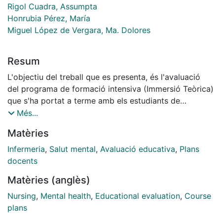
Rigol Cuadra, Assumpta
Honrubia Pérez, María
Miguel López de Vergara, Ma. Dolores
Resum
L'objectiu del treball que es presenta, és l'avaluació
del programa de formació intensiva (Immersió Teòrica)
que s'ha portat a terme amb els estudiants de
l'Especialitat d'Infermeria de Salut Mental de
Més...
Catalunya. El programa ha estat avaluat en funció de
Matèries
criteris de consecució d' objectius i també segons
criteris de qualitat docent. Per aquesta avaluació s'han
Infermeria
,
Salut mental
,
Avaluació educativa
,
Plans
construït dos qüestionaris, un per valorar
docents
coneixements i l'altre per mesurar la qualitat docent
Matèries (anglès)
considerant l'adequació de continguts, el domini dels
temes per part deis professors i la qualitat del material
Nursing
,
Mental health
,
Educational evaluation
,
Course
lliurat. Quant a les conclusions, els resultats indiquen
plans
que el programa sembla adequat tot i que existeixen