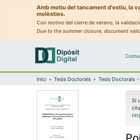
Amb motiu del tancament d'estiu, la v
molèsties.
Con motivo del cierre de verano, la valida
Due to the summer closure, document valid
Comuni
Inici
Tesis Doctorals
Si 
cit
htt
Po