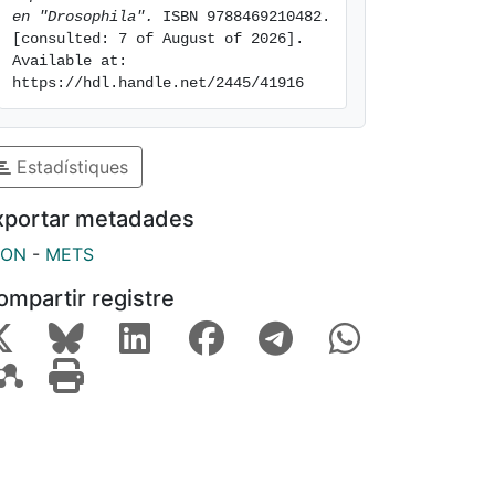
en "Drosophila".
 ISBN 9788469210482. 
[consulted: 7 of August of 2026]. 
Available at: 
https://hdl.handle.net/2445/41916
Estadístiques
xportar metadades
SON
-
METS
ompartir registre