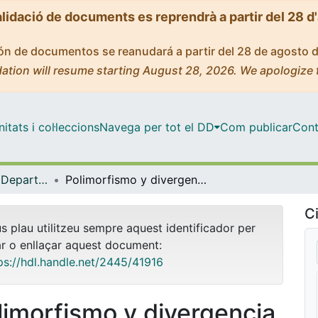
alidació de documents es reprendrà a partir del 28 d
ción de documentos se reanudará a partir del 28 de agosto 
ation will resume starting August 28, 2026. We apologize 
tats i col·leccions
Navega per tot el DD
Com publicar
Cont
Tesis Doctorals - Departament - Genètica
Polimorfismo y divergencia en genes implicados en la resistencia al frío en "Drosophila".
Ci
us plau utilitzeu sempre aquest identificador per
ar o enllaçar aquest document:
ps://hdl.handle.net/2445/41916
limorfismo y divergencia