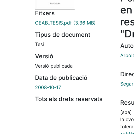
en
Fitxers
res
CEAB_TESIS.pdf
(3.36 MB)
"D
Tipus de document
Tesi
Auto
Arbol
Versió
Versió publicada
Dire
Data de publicació
Segar
2008-10-17
Tots els drets reservats
Res
[spa] 
la ev
tolera
estos