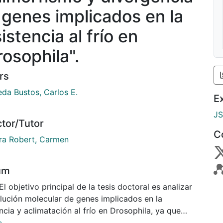
 genes implicados en la
istencia al frío en
rosophila".
rs
eda Bustos, Carlos E.
E
J
ctor/Tutor
C
ra Robert, Carmen
um
El objetivo principal de la tesis doctoral es analizar
olución molecular de genes implicados en la
ncia y aclimatación al frío en Drosophila, ya que
 genes son buenos candidatos de haber sufrido