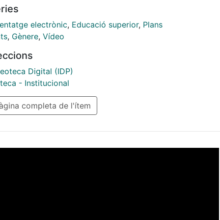
ries
entatge electrònic
,
Educació superior
,
Plans
ts
,
Gènere
,
Vídeo
leccions
deoteca Digital (IDP)
eca - Institucional
gina completa de l'ítem