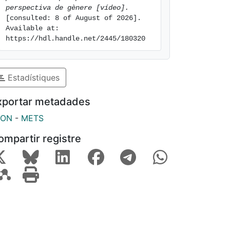
perspectiva de gènere [vídeo].
[consulted: 8 of August of 2026]. 
Available at: 
https://hdl.handle.net/2445/180320
Estadístiques
xportar metadades
SON
-
METS
ompartir registre