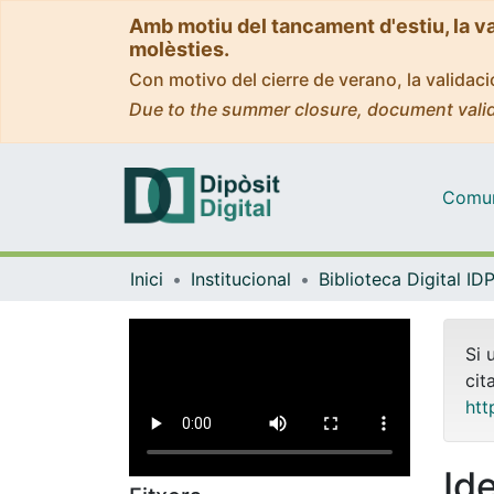
Amb motiu del tancament d'estiu, la v
molèsties.
Con motivo del cierre de verano, la valida
Due to the summer closure, document valid
Comuni
Inici
Institucional
Si 
cit
htt
Id