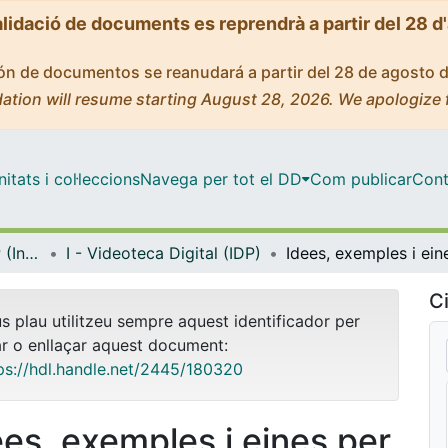
alidació de documents es reprendrà a partir del 28 d
ción de documentos se reanudará a partir del 28 de agosto 
ation will resume starting August 28, 2026. We apologize 
tats i col·leccions
Navega per tot el DD
Com publicar
Cont
Biblioteca Digital IDP (Institut de Desenvolupament Professional)
I - Videoteca Digital (IDP)
Ci
us plau utilitzeu sempre aquest identificador per
ar o enllaçar aquest document:
ps://hdl.handle.net/2445/180320
ees, exemples i eines per