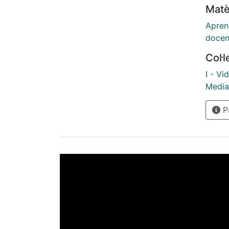
Matè
Apren
docen
Col·
I - Vi
Mediat
Pà