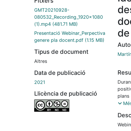
Fitxers
de
GMT20210928-
080532_Recording_1920x1080
do
(1).mp4
(481.71 MB)
de
Presentació Webinar_Perpectiva
genere pla docent.pdf
(1.15 MB)
Auto
Tipus de document
Martín
Altres
Res
Data de publicació
Durant
2021
positi
Llicència de publicació
plans
En el 
Més
multid
Desc
anteri
aplica
Webin