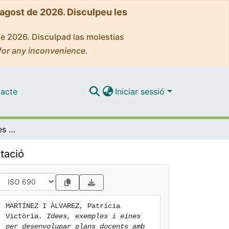
'agost de 2026. Disculpeu les
de 2026. Disculpad las molestias
for any inconvenience.
acte
Iniciar sessió
Idees, exemples i eines per desenvolupar plans docents amb perspectiva de gènere [vídeo]
tació
MARTÍNEZ I ÀLVAREZ, Patrícia 
Victòria. 
Idees, exemples i eines 
per desenvolupar plans docents amb 