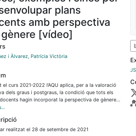
senvolupar plans
cents amb perspectiva
 gènere [vídeo]
rs
ez i Àlvarez, Patrícia Victòria
E
J
um
C
 el curs 2021-2022 l’AQU aplica, per a la valoració
va dels graus i postgraus, la condició que tots els
 docents hagin incorporat la perspectiva de gènere.
marc d’aquesta oportunitat, i a partir d’un procés
...
isciplinari que hem desenvolupat durant el curs
ripció
or, us mostrarem exemples d’eines i d’estratègies
des a continguts i a la pràctica docent.
ar realitzat el 28 de setembre de 2021