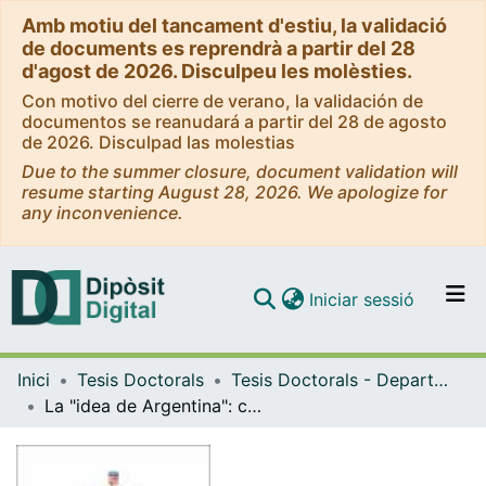
Amb motiu del tancament d'estiu, la validació
de documents es reprendrà a partir del 28
d'agost de 2026. Disculpeu les molèsties.
Con motivo del cierre de verano, la validación de
documentos se reanudará a partir del 28 de agosto
de 2026. Disculpad las molestias
Due to the summer closure, document validation will
resume starting August 28, 2026. We apologize for
any inconvenience.
(current)
Iniciar sessió
Comunitats i col·leccions
Inici
Tesis Doctorals
Tesis Doctorals - Departament - Geografia Humana
Navega per tot el DD
La "idea de Argentina": conciencias territoriales e invención del espacio nacional argentino, siglos XIX y XX
Com publicar
Contacte