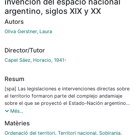
invención del espacio nacional
argentino, siglos XIX y XX
Autors
Oliva Gerstner, Laura
Director/Tutor
Capel Sáez, Horacio, 1941-
Resum
[spa] Las legislaciones e intervenciones directas sobre
el territorio formaron parte del complejo andamiaje
sobre el que se proyectó el Estado-Nación argentino
durante la segunda mitad del siglo XIX. Estas
Més...
intervenciones se focalizaron en la población que
Matèries
habitaba hasta el momento dicho territorio,
agregándose a este proceso la proyección de ideales
Ordenació del territori
,
Territori nacional
,
Sobirania
,