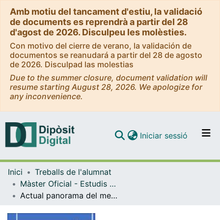
Amb motiu del tancament d'estiu, la validació
de documents es reprendrà a partir del 28
d'agost de 2026. Disculpeu les molèsties.
Con motivo del cierre de verano, la validación de
documentos se reanudará a partir del 28 de agosto
de 2026. Disculpad las molestias
Due to the summer closure, document validation will
resume starting August 28, 2026. We apologize for
any inconvenience.
(current)
Iniciar sessió
Comunitats i col·leccions
Inici
Treballs de l'alumnat
Navega per tot el DD
Màster Oficial - Estudis Avançats en Història de l'Art
Com publicar
Actual panorama del mercado de arte brasileño
Contacte