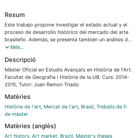
Resum
Este trabajo propone investigar el estado actual y el
proceso de desarrollo histórico del mercado del arte
brasileño. Además, se presenta también un análisis de
los factores históricos y políticos que motivaron y
Més...
guiaron este desarrollo – tarea esencial para que se
Descripció
comprendan mejor las peculiaridades y distintas
características de la estructura actual de dicho
Màster Oficial en Estudis Avançats en Història de l'Art.
mercado. Especial atención se pone al analizar el
Facultat de Geografia i Història de la UB. Curs: 2014-
comportamiento del mercado interno y de su relación
2015, Tutor: Juan Ramon Triado
con el entorno internacional.
Matèries
Història de l'art
,
Mercat de l'art
,
Brasil
,
Treballs de fi
de màster
Matèries (anglès)
Art history
,
Art market
,
Brazil
,
Master's theses