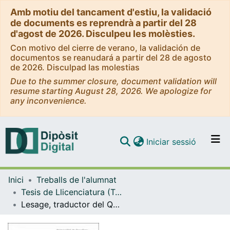
Amb motiu del tancament d'estiu, la validació
de documents es reprendrà a partir del 28
d'agost de 2026. Disculpeu les molèsties.
Con motivo del cierre de verano, la validación de
documentos se reanudará a partir del 28 de agosto
de 2026. Disculpad las molestias
Due to the summer closure, document validation will
resume starting August 28, 2026. We apologize for
any inconvenience.
(current)
Iniciar sessió
Comunitats i col·leccions
Inici
Treballs de l'alumnat
Navega per tot el DD
Tesis de Llicenciatura (Tesines) - Filosofia i Lletres
Com publicar
Lesage, traductor del Quijote de Avellaneda
Contacte