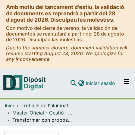
Amb motiu del tancament d'estiu, la validació
de documents es reprendrà a partir del 28
d'agost de 2026. Disculpeu les molèsties.
Con motivo del cierre de verano, la validación de
documentos se reanudará a partir del 28 de agosto
de 2026. Disculpad las molestias
Due to the summer closure, document validation will
resume starting August 28, 2026. We apologize for
any inconvenience.
(current)
Iniciar sessió
Comunitats i col·leccions
Inici
Treballs de l'alumnat
Navega per tot el DD
Màster Oficial - Gestió i Desenvolupament de Persones i Equips en les Organitzacions
Com publicar
Transformar con propósito el desarrollo organizacional. Descripción y análisis de una experiencia organizacional
Contacte