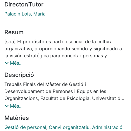
Director/Tutor
Palacín Lois, Maria
Resum
[spa] El propósito es parte esencial de la cultura
organizativa, proporcionando sentido y significado a
la visión estratégica para conectar personas y
organización a través de procesos estratégicos. La
Més...
implantación del sistema de carrera profesional
Descripció
horizontal, y la entrada en funcionamiento para
evaluar el desempeño es el proceso estratégico más
Treballs Finals del Màster de Gestió i
importante dentro de los recursos humanos. Este
Desenvolupament de Persones i Equips en les
trabajo describe y analiza la experiencia
Organitzacions, Facultat de Psicologia, Universitat de
organizacional en el Ayuntamiento de Sant Boi de
Barcelona. Curs: 2022-2023. Tutora: Maria Palacín
Més...
Llobregat, con la explicación de cada fase para
Lois
Matèries
transformar con propósito el desarrollo
organizacional. En un primer momento se entrevistó
Gestió de personal
,
Canvi organitzatiu
,
Administració