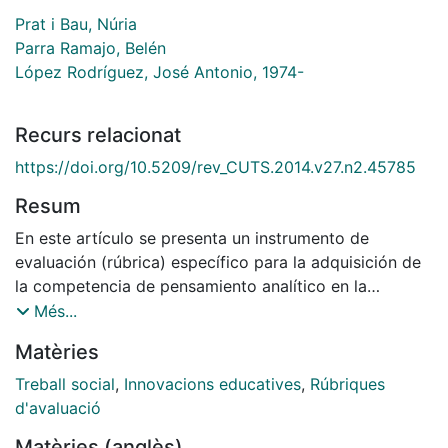
Prat i Bau, Núria
Parra Ramajo, Belén
López Rodríguez, José Antonio, 1974-
Recurs relacionat
https://doi.org/10.5209/rev_CUTS.2014.v27.n2.45785
Resum
En este artículo se presenta un instrumento de
evaluación (rúbrica) específico para la adquisición de
la competencia de pensamiento analítico en la
formación de Trabajo Social, aplicable a las materias
Més...
de áreas diversas y cursos del Grado de Trabajo
Matèries
Social. Se describe el proceso metodológico y el
enfoque colaborativo de su construcción, impulsada
Treball social
,
Innovacions educatives
,
Rúbriques
por el Grupo de Innovación Docente Trans@net:
d'avaluació
transdisciplinariedad y aprendizaje en Trabajo Social
Matèries (anglès)