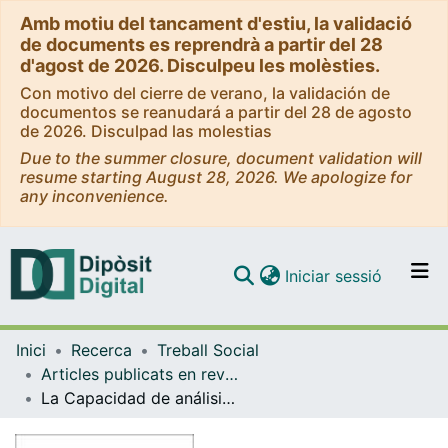
Amb motiu del tancament d'estiu, la validació
de documents es reprendrà a partir del 28
d'agost de 2026. Disculpeu les molèsties.
Con motivo del cierre de verano, la validación de
documentos se reanudará a partir del 28 de agosto
de 2026. Disculpad las molestias
Due to the summer closure, document validation will
resume starting August 28, 2026. We apologize for
any inconvenience.
(current)
Iniciar sessió
Comunitats i col·leccions
Inici
Recerca
Treball Social
Navega per tot el DD
Articles publicats en revistes (Treball Social)
Com publicar
La Capacidad de análisis en la formaciónde los trabajadores sociales: diseño de una rúbrica de evaluación de la competencia
Contacte