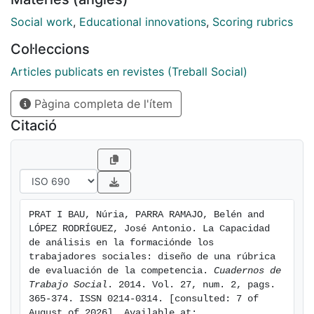
de la Universidad de Barcelona. Este proyecto ha
permitido avanzar a los docentes en su
Social work
,
Educational innovations
,
Scoring rubrics
conceptualización y reducir la disparidad de los
Col·leccions
criterios evaluativos utilizados inicialmente. Aunar una
visibilidad común ante los estudiantes al compartir un
Articles publicats en revistes (Treball Social)
mismo instrumento entre asignaturas coetáneas y
Pàgina completa de l'ítem
cursos diferentes. Favorecer la transversalidad al
aplicarse a materias de distintas áreas de
Citació
conocimiento y definir unas condiciones provisionales
de aplicabilidad como: la vinculación a actividades de
aprendizaje que acompañen su adquisición, la
aplicación en ejercicios centrados específicamente o
de forma prominente en el desarrollo de esta
PRAT I BAU, Núria, PARRA RAMAJO, Belén and 
competencia, la necesidad de trabajar previamente
LÓPEZ RODRÍGUEZ, José Antonio. La Capacidad 
con los estudiantes la comprensión de la competencia,
de análisis en la formaciónde los 
el instrumento y las relaciones existentes entre los
trabajadores sociales: diseño de una rúbrica 
de evaluación de la competencia. 
Cuadernos de 
ítems de la rúbrica y el contexto del contenido de la
Trabajo Social
. 2014. Vol. 27, num. 2, pags. 
asignatura y del ejercicio propuesto.
365-374. ISSN 0214-0314. [consulted: 7 of 
August of 2026]. Available at: 