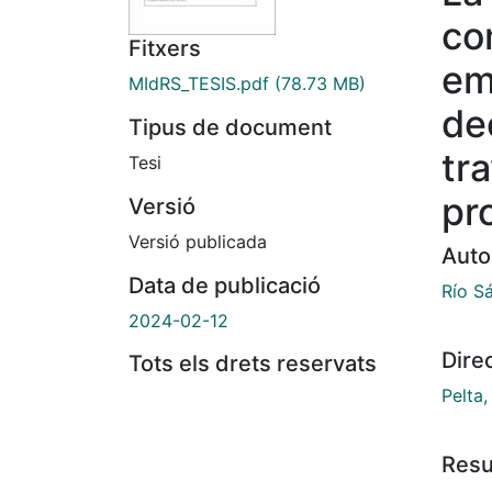
co
Fitxers
em
MIdRS_TESIS.pdf
(78.73 MB)
de
Tipus de document
tra
Tesi
pr
Versió
Versió publicada
Auto
Data de publicació
Río Sá
2024-02-12
Dire
Tots els drets reservats
Pelta,
Res