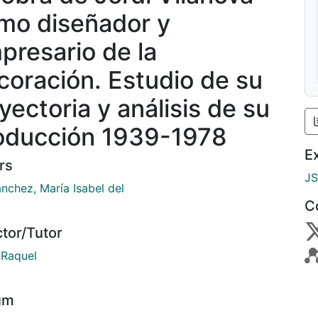
mo diseñador y
presario de la
coración. Estudio de su
yectoria y análisis de su
oducción 1939-1978
E
rs
J
nchez, María Isabel del
C
ctor/Tutor
 Raquel
um