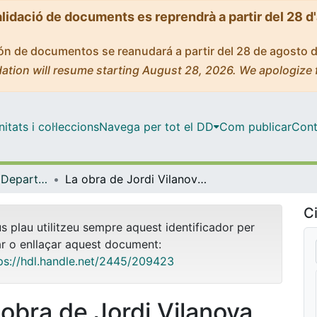
alidació de documents es reprendrà a partir del 28 d
ción de documentos se reanudará a partir del 28 de agosto 
ation will resume starting August 28, 2026. We apologize 
tats i col·leccions
Navega per tot el DD
Com publicar
Cont
Tesis Doctorals - Departament - Disseny i Imatge
La obra de Jordi Vilanova como diseñador y empresario de la decoración. Estudio de su trayectoria y análisis de su producción 1939-1978
Ci
us plau utilitzeu sempre aquest identificador per
ar o enllaçar aquest document:
ps://hdl.handle.net/2445/209423
 obra de Jordi Vilanova