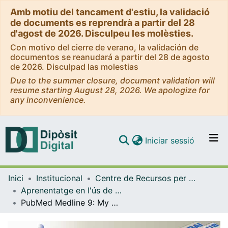
Amb motiu del tancament d'estiu, la validació
de documents es reprendrà a partir del 28
d'agost de 2026. Disculpeu les molèsties.
Con motivo del cierre de verano, la validación de
documentos se reanudará a partir del 28 de agosto
de 2026. Disculpad las molestias
Due to the summer closure, document validation will
resume starting August 28, 2026. We apologize for
any inconvenience.
(current)
Iniciar sessió
Comunitats i col·leccions
Inici
Institucional
Centre de Recursos per a l'Aprenentatge i la Investigació (CRAI-UB) - Institucional
Navega per tot el DD
Aprenentatge en l'ús de serveis i recursos d'informació: tutorials i guies (CRAI-UB)
Com publicar
PubMed Medline 9: My NCBI [vídeo]. Gener 2011
Contacte