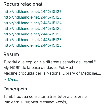
Recurs relacionat
http://hdl.handle.net/2445/15122
http://hdl.handle.net/2445/15123
http://hdl.handle.net/2445/15124
http://hdl.handle.net/2445/15125
http://hdl.handle.net/2445/15126
http://hdl.handle.net/2445/15127
http://hdl.handle.net/2445/15128
Resum
Tutorial que explica els diferents serveis de l'espai "
My NCBI" de la base de dades PubMed
Medline,produïda per la National Library of Medicine.
Conté articles de revistes relacionats amb la literatura
Més...
biomèdica, la investigació i la pràctica clínica. La base
Descripció
de dades Medline conté les subbases: AIDS (abans
Aidsline), Bioethics (abans Bioethicsline), Cancer
També podeu consultar altres tutorials sobre el
(abans Cancerlit), Complementary Medicine, Core
PubMed: 1. PubMed Medline: Accés,