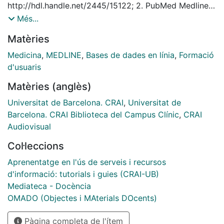
Clinical Journals, Dental Journals, History of Medicine,
http://hdl.handle.net/2445/15122; 2. PubMed Medline:
Nursing Journals, PubMed Central, OldMedline for Pre
Cerca bàsica, http://hdl.handle.net/2445/15123; 3.
Més...
1966, Space Life Sciences i Toxicology.
PubMed Medline: Elements de cerca i límits,
Matèries
http://hdl.handle.net/2445/15124; 4. PubMed Medline:
Matèries MeSH, http://hdl.handle.net/2445/15125; 5.
Medicina
,
MEDLINE
,
Bases de dades en línia
,
Formació
PubMed Medline: Cerca avançada,
d'usuaris
http://hdl.handle.net/2445/15126; 6. PubMed Medline:
Matèries (anglès)
Exemple de cerca avançada,
http://hdl.handle.net/2445/15127; 7. PubMed Medline:
Universitat de Barcelona. CRAI
,
Universitat de
Gestionar els resultats,
Barcelona. CRAI Biblioteca del Campus Clínic
,
CRAI
http://hdl.handle.net/2445/15128; 8. PubMed Medline:
Audiovisual
Incorporar registres a RefWorks,
Col·leccions
http://hdl.handle.net/2445/15129
Aprenentatge en l'ús de serveis i recursos
d'informació: tutorials i guies (CRAI-UB)
Mediateca - Docència
OMADO (Objectes i MAterials DOcents)
Pàgina completa de l'ítem