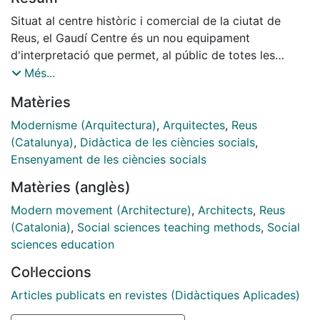
Situat al centre històric i comercial de la ciutat de
Reus, el Gaudí Centre és un nou equipament
d'interpretació que permet, al públic de totes les
edats, entendre de forma didàctica les claus de
Més...
l'arquitectura de Gaudí, descobrir la formació del seu
Matèries
geni creatiu i conèixer la ciutat i l'entorn que el va
inspirar. Per al públic escolar, el Gaudí Centre esdevé
Modernisme (Arquitectura)
,
Arquitectes
,
Reus
un referent de primer ordre, ja que posa a l'abast de
(Catalunya)
,
Didàctica de les ciències socials
,
mestres, professorat i alumnes un seguit de recursos i
Ensenyament de les ciències socials
estratègies únics al nostre país.
Matèries (anglès)
Modern movement (Architecture)
,
Architects
,
Reus
(Catalonia)
,
Social sciences teaching methods
,
Social
sciences education
Col·leccions
Articles publicats en revistes (Didàctiques Aplicades)