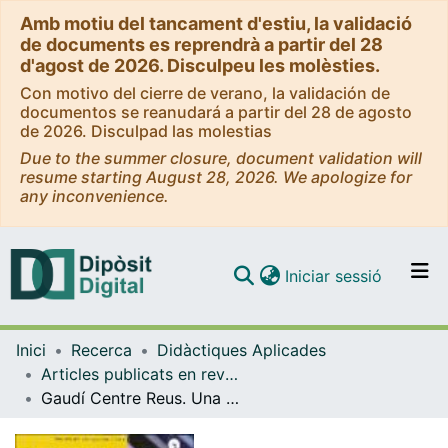
Amb motiu del tancament d'estiu, la validació
de documents es reprendrà a partir del 28
d'agost de 2026. Disculpeu les molèsties.
Con motivo del cierre de verano, la validación de
documentos se reanudará a partir del 28 de agosto
de 2026. Disculpad las molestias
Due to the summer closure, document validation will
resume starting August 28, 2026. We apologize for
any inconvenience.
(current)
Iniciar sessió
Comunitats i col·leccions
Inici
Recerca
Didàctiques Aplicades
Navega per tot el DD
Articles publicats en revistes (Didàctiques Aplicades)
Com publicar
Gaudí Centre Reus. Una experiència genial
Contacte