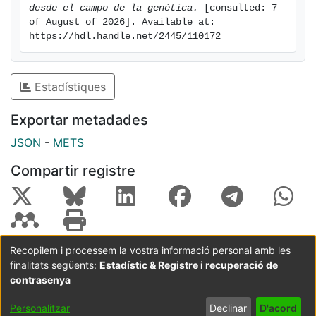
desde el campo de la genética.
 [consulted: 7 
of August of 2026]. Available at: 
https://hdl.handle.net/2445/110172
Estadístiques
Exportar metadades
JSON
-
METS
Compartir registre
Recopilem i processem la vostra informació personal amb les
finalitats següents:
Estadístic & Registre i recuperació de
Coordinació:
CRAI UB
Avís legal
Metadades
subjectes a:
contrasenya
Configuració
Política de
Acord
Personalitzar
Declinar
D'acord
de cookies
privadesa
d'usuari