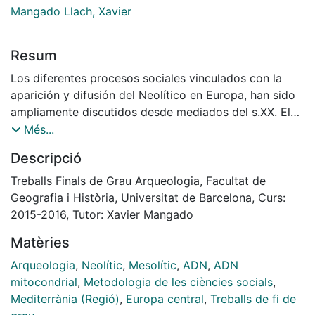
Mangado Llach, Xavier
Resum
Los diferentes procesos sociales vinculados con la
aparición y difusión del Neolítico en Europa, han sido
ampliamente discutidos desde mediados del s.XX. El
debate ha girado en torno a dos posturas
Més...
fiametralmente opuestas: los partidarios de una
Descripció
expansión demográfica y los que defienden procesos
de mutación de las poblaciones locales. Gracias a los
Treballs Finals de Grau Arqueologia, Facultat de
nuevos métodos de análisis de ADN antiguo (ADNa) e
Geografia i Història, Universitat de Barcelona, Curs:
isótopos estables realizados sobre muestras
2015-2016, Tutor: Xavier Mangado
arqueológicas, se están obteniendo unos resultados
Matèries
que podrían proporcionar las primeras evidencias
tangibles de movilidad intergrupal e interacciones
Arqueologia
,
Neolític
,
Mesolític
,
ADN
,
ADN
socioculturales entre grupos mesolíticos y neolíticos.
mitocondrial
,
Metodologia de les ciències socials
,
Esto genera un nuevo escenario en el que ambas
Mediterrània (Regió)
,
Europa central
,
Treballs de fi de
posturas interpretativas podrían verse obligadas a