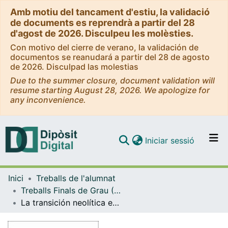
Amb motiu del tancament d'estiu, la validació
de documents es reprendrà a partir del 28
d'agost de 2026. Disculpeu les molèsties.
Con motivo del cierre de verano, la validación de
documentos se reanudará a partir del 28 de agosto
de 2026. Disculpad las molestias
Due to the summer closure, document validation will
resume starting August 28, 2026. We apologize for
any inconvenience.
(current)
Iniciar sessió
Comunitats i col·leccions
Inici
Treballs de l'alumnat
Navega per tot el DD
Treballs Finals de Grau (TFG) - Arqueologia
Com publicar
La transición neolítica en Europa. ültimas aportaciones desde el campo de la genética.
Contacte