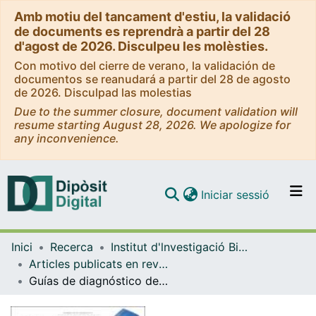
Amb motiu del tancament d'estiu, la validació
de documents es reprendrà a partir del 28
d'agost de 2026. Disculpeu les molèsties.
Con motivo del cierre de verano, la validación de
documentos se reanudará a partir del 28 de agosto
de 2026. Disculpad las molestias
Due to the summer closure, document validation will
resume starting August 28, 2026. We apologize for
any inconvenience.
(current)
Iniciar sessió
Comunitats i col·leccions
Inici
Recerca
Institut d'lnvestigació Biomèdica de Bellvitge (IDIBELL)
Navega per tot el DD
Articles publicats en revistes (Institut d'lnvestigació Biomèdica de Bellvitge (IDIBELL))
Com publicar
Guías de diagnóstico de la enfermedad cerebrovascular extracraneal
Contacte