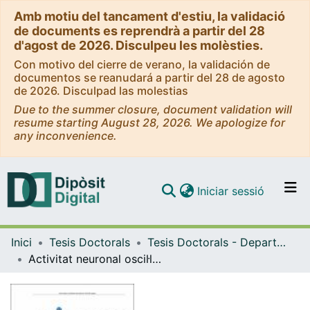
Amb motiu del tancament d'estiu, la validació
de documents es reprendrà a partir del 28
d'agost de 2026. Disculpeu les molèsties.
Con motivo del cierre de verano, la validación de
documentos se reanudará a partir del 28 de agosto
de 2026. Disculpad las molestias
Due to the summer closure, document validation will
resume starting August 28, 2026. We apologize for
any inconvenience.
(current)
Iniciar sessió
Comunitats i col·leccions
Inici
Tesis Doctorals
Tesis Doctorals - Departament - Psiquiatria i Psicobiologia Clínica
Navega per tot el DD
Activitat neuronal oscil·latòria subjacent a les respostes cerebrals relacionades a estímuls auditius: N1, supressió d'N1 i MMN
Com publicar
Contacte