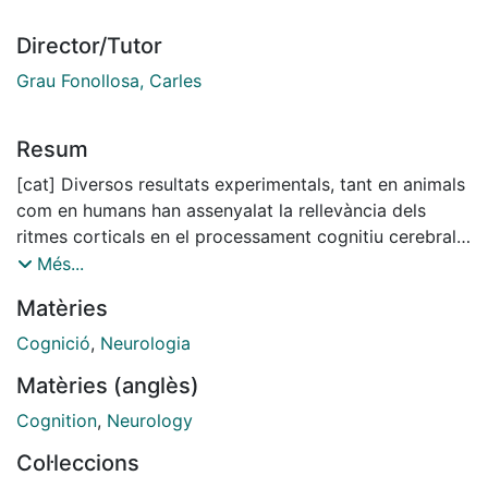
Director/Tutor
Grau Fonollosa, Carles
Resum
[cat] Diversos resultats experimentals, tant en animals
com en humans han assenyalat la rellevància dels
ritmes corticals en el processament cognitiu cerebral.
Aquests resultats mostren com l'activitat neuronal
Més...
oscil.latòria representa un bon marc de treball per
Matèries
entendre com els grups neuronals coordinen la seva
activitat per tal de respondre amb efectivitat davant
Cognició
,
Neurologia
situacions funcionals específiques. Tots ells
Matèries (anglès)
suggereixen que l'activitat neuronal oscil.latòria pot
representar un enllaç determinant d'unió entre el
Cognition
,
Neurology
dinamisme cerebral amb els processos cognitius. En
Col·leccions
aquest sentit, un cos creixent d'evidències