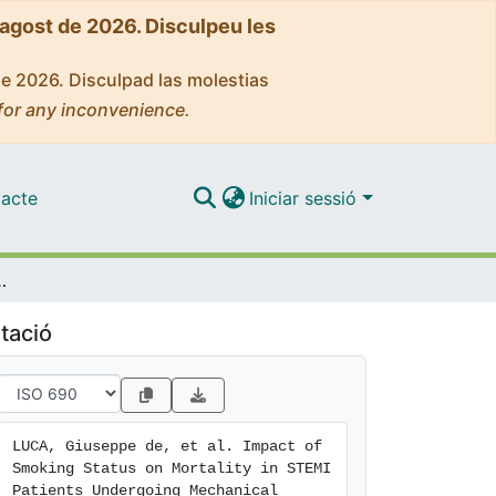
'agost de 2026. Disculpeu les
de 2026. Disculpad las molestias
for any inconvenience.
acte
Iniciar sessió
eperfusion for STEMI: Insights from the ISACS–STEMI COVID-19 Registry
tació
LUCA, Giuseppe de, et al. Impact of 
Smoking Status on Mortality in STEMI 
Patients Undergoing Mechanical 