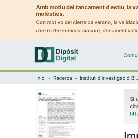
Amb motiu del tancament d'estiu, la v
molèsties.
Con motivo del cierre de verano, la valida
Due to the summer closure, document valid
Comuni
Inici
Recerca
Institut d'lnvestigació Biomèdica 
Si 
cit
htt
Im