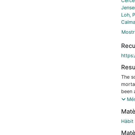
Cerce
Jense
Loh, 
Calma
Mostr
Recu
https
Res
The s
morta
been 
proto
Més
retros
Matè
morta
prima
Hàbit
Among
Matè
were 