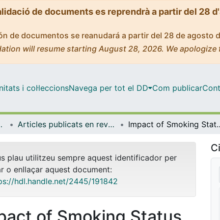
alidació de documents es reprendrà a partir del 28 d
ción de documentos se reanudará a partir del 28 de agosto 
ation will resume starting August 28, 2026. We apologize 
tats i col·leccions
Navega per tot el DD
Com publicar
Cont
de Bellvitge (IDIBELL)
Articles publicats en revistes (Institut d'lnvestigació Biomèdica de Bellvitge (IDIBELL))
Impact of Smoking Status on Mortality in STEMI Patients Undergoing Mechanical R
Ci
us plau utilitzeu sempre aquest identificador per
ar o enllaçar aquest document:
ps://hdl.handle.net/2445/191842
pact of Smoking Status