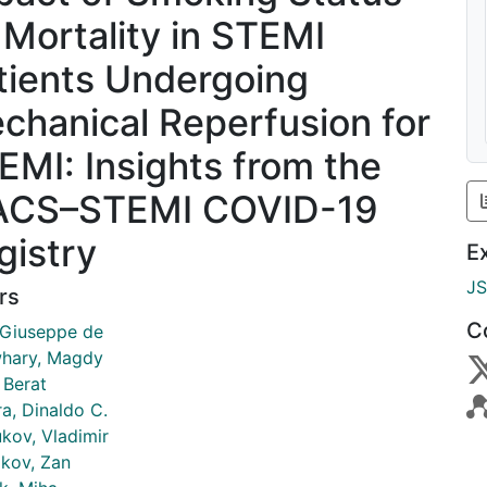
 Mortality in STEMI
tients Undergoing
chanical Reperfusion for
EMI: Insights from the
ACS–STEMI COVID-19
gistry
E
J
rs
C
 Giuseppe de
hary, Magdy
 Berat
ra, Dinaldo C.
kov, Vladimir
kov, Zan