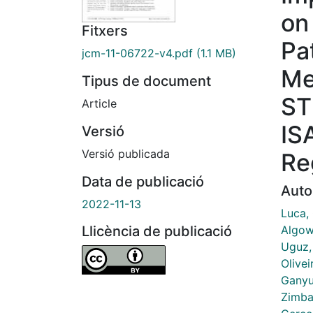
on
Fitxers
Pa
jcm-11-06722-v4.pdf
(1.1 MB)
Me
Tipus de document
ST
Article
IS
Versió
Versió publicada
Re
Data de publicació
Auto
2022-11-13
Luca,
Algow
Llicència de publicació
Uguz,
Olivei
Ganyu
Zimba