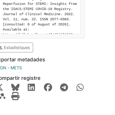
Reperfusion for STEMI: Insights from 
the ISACS–STEMI COVID-19 Registry. 
Journal of Clinical Medicine
. 2022. 
Vol. 11, num. 22. ISSN 2077-0383. 
[consulted: 6 of August of 2026]. 
Available at: 
https://hdl.handle.net/2445/191842
Estadístiques
xportar metadades
SON
-
METS
ompartir registre