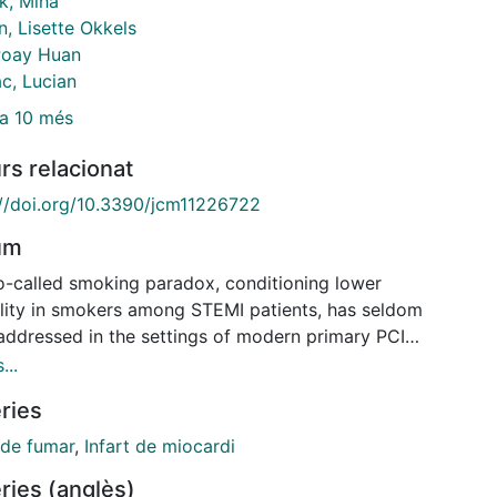
k, Miha
n, Lisette Okkels
Poay Huan
c, Lucian
a 10 més
rs relacionat
://doi.org/10.3390/jcm11226722
um
o-called smoking paradox, conditioning lower
lity in smokers among STEMI patients, has seldom
addressed in the settings of modern primary PCI
cols. The ISACS-STEMI COVID-19 is a large-scale
...
pective multicenter registry addressing in-hospital
ries
lity, reperfusion, and 30-day mortality among
ry PCI patients in the era of the COVID-19 pandemic.
 de fumar
,
Infart de miocardi
 the 16,083 STEMI patients, 6819 (42.3%) patients
ries (anglès)
active smokers, 2099 (13.1%) previous smokers, and