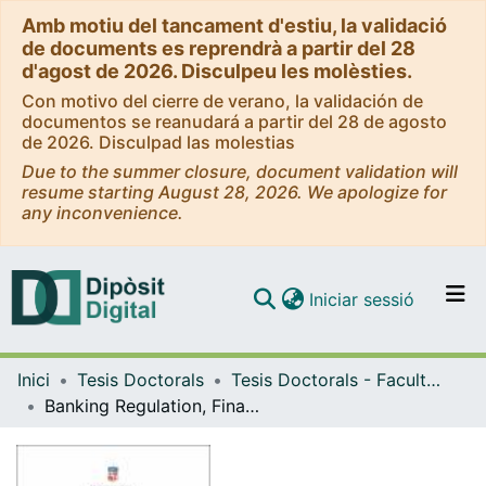
Amb motiu del tancament d'estiu, la validació
de documents es reprendrà a partir del 28
d'agost de 2026. Disculpeu les molèsties.
Con motivo del cierre de verano, la validación de
documentos se reanudará a partir del 28 de agosto
de 2026. Disculpad las molestias
Due to the summer closure, document validation will
resume starting August 28, 2026. We apologize for
any inconvenience.
(current)
Iniciar sessió
Comunitats i col·leccions
Inici
Tesis Doctorals
Tesis Doctorals - Facultat - Economia i Empresa
Navega per tot el DD
Banking Regulation, Financial Stability and Credit in Mexico (1960-2016)
Com publicar
Contacte