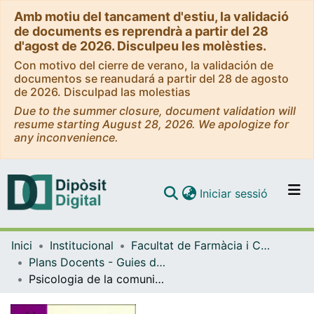
Amb motiu del tancament d'estiu, la validació
de documents es reprendrà a partir del 28
d'agost de 2026. Disculpeu les molèsties.
Con motivo del cierre de verano, la validación de
documentos se reanudará a partir del 28 de agosto
de 2026. Disculpad las molestias
Due to the summer closure, document validation will
resume starting August 28, 2026. We apologize for
any inconvenience.
(current)
Iniciar sessió
Comunitats i col·leccions
Inici
Institucional
Facultat de Farmàcia i Ciències de l'Alimentació
Navega per tot el DD
Plans Docents - Guies de l'estudiant (Facultat de Farmàcia i Ciències de l'Alimentació)
Com publicar
Psicologia de la comunicació. Curs 2008-2009
Contacte