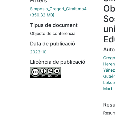
Fitxers
Ob
Simposio_Gregori_Giralt.mp4
(350.32 MB)
So
Tipus de document
uni
Objecte de conferència
Ed
Data de publicació
Auto
2023-10
Gregor
Llicència de publicació
Herenc
Yáñez
Gutiér
Lekue
Martín
Res
Resum