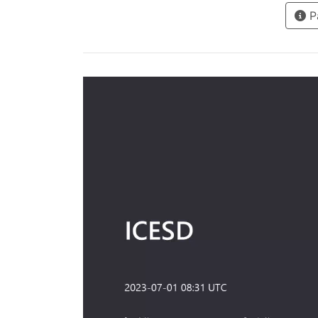
Pà
soste
ODS p
defin
para e
profe
marco
de so
medio
recog
estudi
enseñ
discip
educa
la nec
entrañ
Resum
Desar
prima