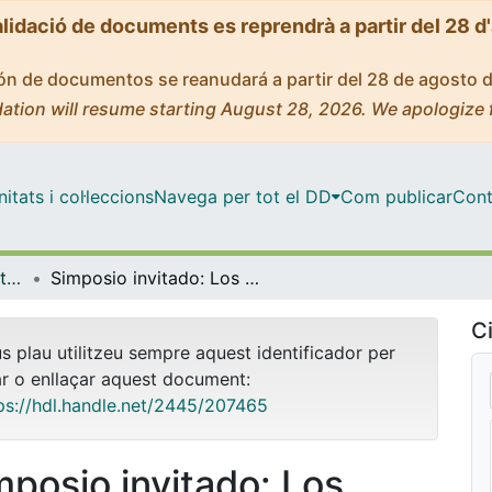
alidació de documents es reprendrà a partir del 28 d
ción de documentos se reanudará a partir del 28 de agosto 
ation will resume starting August 28, 2026. We apologize 
tats i col·leccions
Navega per tot el DD
Com publicar
Cont
INNOVADOC (Documents d'Innovació Docent)
Simposio invitado: Los Objetivos de Desarrollo Sostenible en el contexto universitario de la Educación Artística [vídeo]
Ci
us plau utilitzeu sempre aquest identificador per
ar o enllaçar aquest document:
ps://hdl.handle.net/2445/207465
mposio invitado: Los