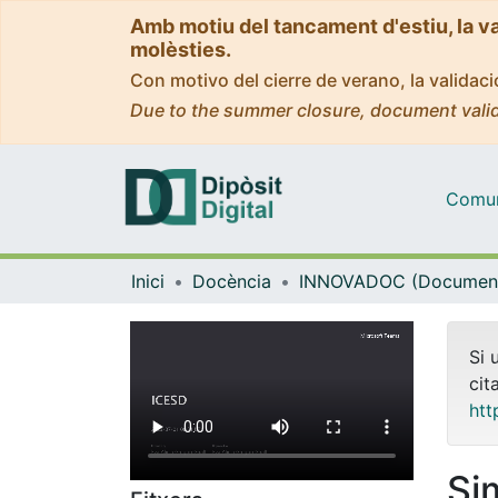
Amb motiu del tancament d'estiu, la v
molèsties.
Con motivo del cierre de verano, la valida
Due to the summer closure, document valid
Comuni
Inici
Docència
Si 
cit
htt
Si