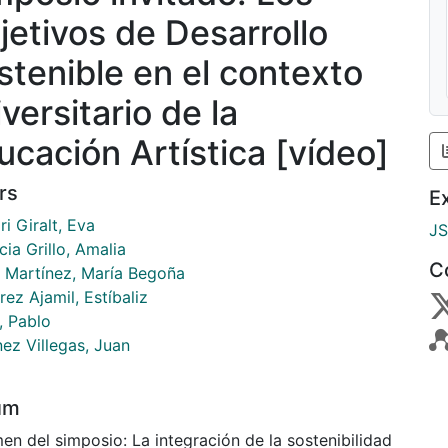
jetivos de Desarrollo
stenible en el contexto
versitario de la
ucación Artística [vídeo]
rs
E
i Giralt, Eva
J
ia Grillo, Amalia
C
 Martínez, María Begoña
rez Ajamil, Estíbaliz
, Pablo
ez Villegas, Juan
um
en del simposio: La integración de la sostenibilidad