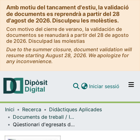
Amb motiu del tancament d'estiu, la validació
de documents es reprendrà a partir del 28
d'agost de 2026. Disculpeu les molèsties.
Con motivo del cierre de verano, la validación de
documentos se reanudará a partir del 28 de agosto
de 2026. Disculpad las molestias
Due to the summer closure, document validation will
resume starting August 28, 2026. We apologize for
any inconvenience.
(current)
Iniciar sessió
Comunitats i col·leccions
Inici
Recerca
Didàctiques Aplicades
Navega per tot el DD
Documents de treball / Informes (Didàctiques Aplicades)
Com publicar
Qüestionari d'egresats de mestre en Educació Musical 2005-08
Contacte