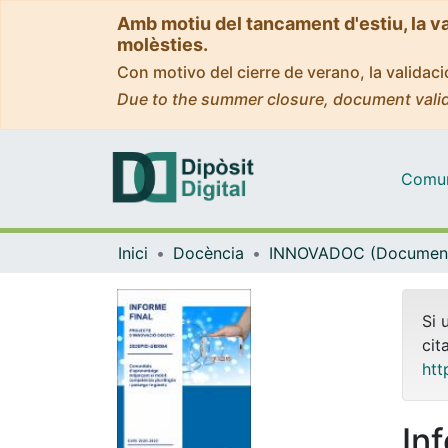
Amb motiu del tancament d'estiu, la v
molèsties.
Con motivo del cierre de verano, la valida
Due to the summer closure, document valid
Comuni
Inici
Docència
Si 
cit
htt
In