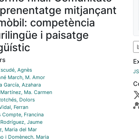
aprenentatge mitjançant
 mòbil: competència
rilingüe i paisatge
güístic
rs
E
Escudé, Agnès
J
né March, M. Amor
C
a García, Azahara
z Martínez, Ma. Carmen
Rotchés, Dolors
idal, Ferran
s Compte, Francina
e Rodríguez, Jaume
z, Maria del Mar
o i Domènech, Maria