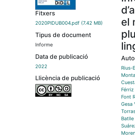
d’
Fitxers
el
2020PIDUB004.pdf
(7.42 MB)
plu
Tipus de document
lin
Informe
Data de publicació
Auto
2022
Rius-
Monta
Llicència de publicació
Cuest
Férri
Font 
Gesa V
Torra
Batll
Suáre
Moren