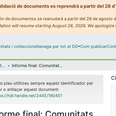
alidació de documents es reprendrà a partir del 28 d
ción de documentos se reanudará a partir del 28 de agosto 
ation will resume starting August 28, 2026. We apologize 
tats i col·leccions
Navega per tot el DD
Com publicar
Cont
INNOVADOC (Documents d'Innovació Docent)
Informe final: Comunitats d’aprenentatge mitjançant el mòbil: competència plurilingüe i paisatge lingüístic
Ci
us plau utilitzeu sempre aquest identificador per
ar o enllaçar aquest document:
ps://hdl.handle.net/2445/190451
forme final: Comunitats