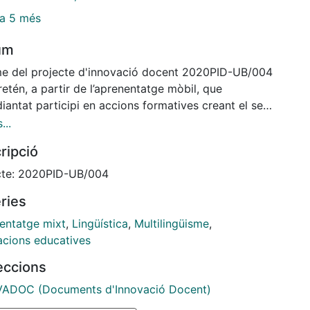
a 5 més
um
me del projecte d'innovació docent 2020PID-UB/004
etén, a partir de l’aprenentatge mòbil, que
diantat participi en accions formatives creant el seu
tge lingüístic presencial o digital amb companys
...
es grups i disciplines de la Facultat d'Educació -en
ripció
signatures de llengües: català, castellà i anglès- amb
tenció de desenvolupar la seva competència
cte: 2020PID-UB/004
ingüe.
ries
entatge mixt
,
Lingüística
,
Multilingüisme
,
acions educatives
leccions
ADOC (Documents d'Innovació Docent)