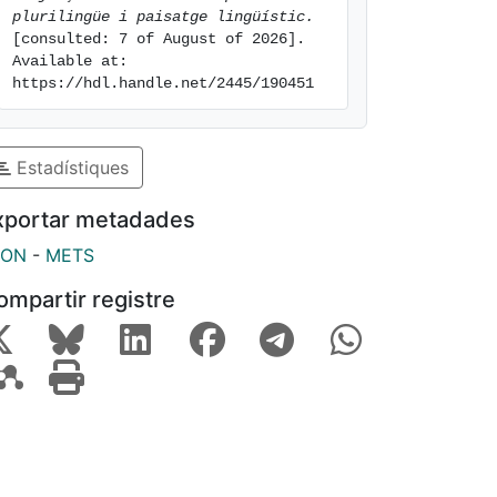
plurilingüe i paisatge lingüístic.
[consulted: 7 of August of 2026]. 
Available at: 
https://hdl.handle.net/2445/190451
Estadístiques
xportar metadades
SON
-
METS
ompartir registre