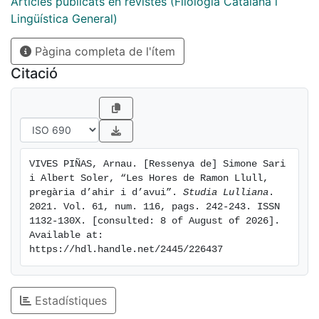
Articles publicats en revistes (Filologia Catalana i
Lingüística General)
Pàgina completa de l'ítem
Citació
VIVES PIÑAS, Arnau. [Ressenya de] Simone Sari 
i Albert Soler, “Les Hores de Ramon Llull, 
pregària d’ahir i d’avui”. 
Studia Lulliana
. 
2021. Vol. 61, num. 116, pags. 242-243. ISSN 
1132-130X. [consulted: 8 of August of 2026]. 
Available at: 
https://hdl.handle.net/2445/226437
Estadístiques