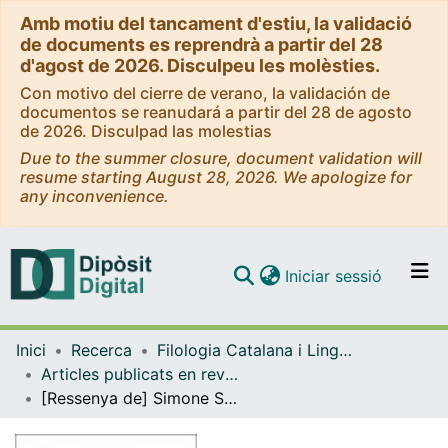
Amb motiu del tancament d'estiu, la validació
de documents es reprendrà a partir del 28
d'agost de 2026. Disculpeu les molèsties.
Con motivo del cierre de verano, la validación de
documentos se reanudará a partir del 28 de agosto
de 2026. Disculpad las molestias
Due to the summer closure, document validation will
resume starting August 28, 2026. We apologize for
any inconvenience.
(current)
Iniciar sessió
Comunitats i col·leccions
Inici
Recerca
Filologia Catalana i Lingüística General
Navega per tot el DD
Articles publicats en revistes (Filologia Catalana i Lingüística General)
Com publicar
[Ressenya de] Simone Sari i Albert Soler, “Les Hores de Ramon Llull, pregària d’ahir i d’avui”
Contacte