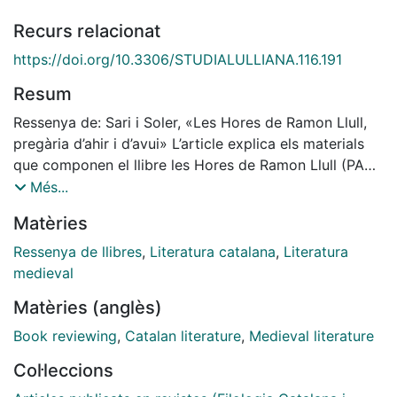
Recurs relacionat
https://doi.org/10.3306/STUDIALULLIANA.116.191
Resum
Ressenya de: Sari i Soler, «Les Hores de Ramon Llull,
pregària d’ahir i d’avui» L’article explica els materials
que componen el llibre les Hores de Ramon Llull (PAM,
2019, edició de S. Sari i A. Fernàndez Clot) i també el
Més...
seu sentit. És una obra concebuda com un devocionari
Matèries
lul·lià, un llibre d’hores que pot ser vàlid per als creients
d’avui.
Ressenya de llibres
,
Literatura catalana
,
Literatura
medieval
Matèries (anglès)
Book reviewing
,
Catalan literature
,
Medieval literature
Col·leccions