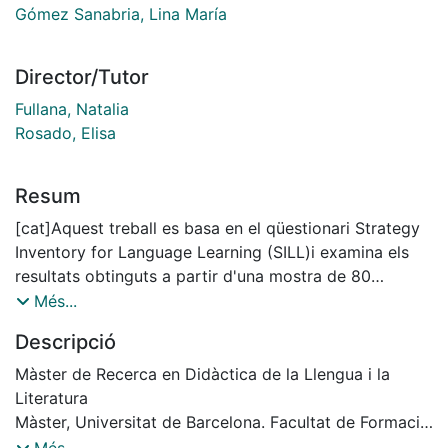
Gómez Sanabria, Lina María
Director/Tutor
Fullana, Natalia
Rosado, Elisa
Resum
[cat]Aquest treball es basa en el qüestionari Strategy
Inventory for Language Learning (SILL)i examina els
resultats obtinguts a partir d'una mostra de 80
participants universitaris que es preparen a la
Més...
Universitat de Barcelona per ser mestres d'anglès com
Descripció
a llengua estrangera (ALE). En el treball s'investiga la
relació que hi ha entre ús i freqüència d'ús de les
Màster de Recerca en Didàctica de la Llengua i la
estratègies d'aprenentatge i els resultats obtinguts a
Literatura
partir d'una prova de
Màster, Universitat de Barcelona. Facultat de Formació
vocabulari. Es conclou que no hi ha diferències
del Professorat, curs: 2009-2010, Director: Natalia