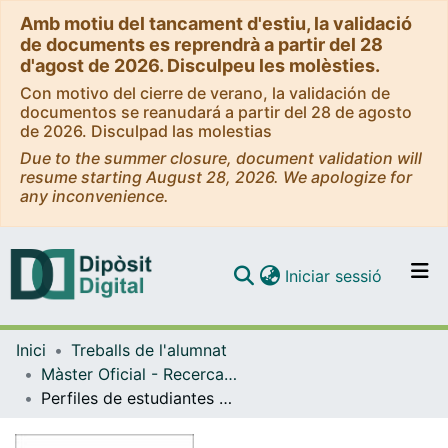
Amb motiu del tancament d'estiu, la validació
de documents es reprendrà a partir del 28
d'agost de 2026. Disculpeu les molèsties.
Con motivo del cierre de verano, la validación de
documentos se reanudará a partir del 28 de agosto
de 2026. Disculpad las molestias
Due to the summer closure, document validation will
resume starting August 28, 2026. We apologize for
any inconvenience.
(current)
Iniciar sessió
Comunitats i col·leccions
Inici
Treballs de l'alumnat
Navega per tot el DD
Màster Oficial - Recerca en Didàctica de la Llengua i la Literatura
Com publicar
Perfiles de estudiantes de Inglés LE, emergentes del SILL. Estudio hecho en grupos de estudiantes que se forman como profesores de inglés en la Universidad de Barcelona.
Contacte