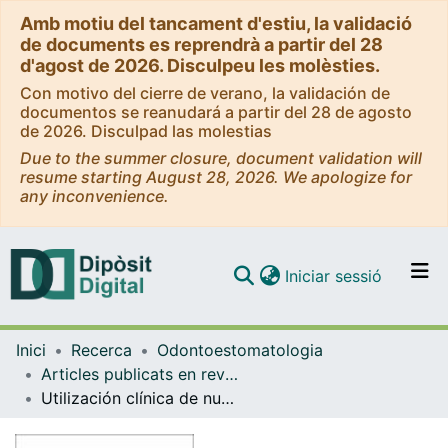
Amb motiu del tancament d'estiu, la validació
de documents es reprendrà a partir del 28
d'agost de 2026. Disculpeu les molèsties.
Con motivo del cierre de verano, la validación de
documentos se reanudará a partir del 28 de agosto
de 2026. Disculpad las molestias
Due to the summer closure, document validation will
resume starting August 28, 2026. We apologize for
any inconvenience.
(current)
Iniciar sessió
Comunitats i col·leccions
Inici
Recerca
Odontoestomatologia
Navega per tot el DD
Articles publicats en revistes (Odontoestomatologia)
Com publicar
Utilización clínica de nuevos conos de hidróxido cálcico con matriz de gutapercha
Contacte