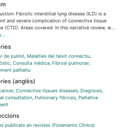
um
uction: Fibrotic interstitial lung disease (ILD) is a
ent and severe complication of connective tissue
e (CTD). Areas covered: In this narrative review, we
 the most relevant differential characteristics of
...
tic ILD associated with CTD (CTD-ILD) and propose
ries
gnostic and therapeutic approach based on a review
e articles published between 2002 and 2022 through
r de pulmó
,
Malalties del teixit connectiu
,
d. Expert opinion: The subset of ILD, mainly the
òstic
,
Consulta mèdica
,
Fibrosi pulmonar
,
ogical/histological pattern and the degree of fibrotic
ment pal·liatiu
nent, usually determines the prognosis and
ries (anglès)
eutic strategy for these patients. Some patients
CTD-ILD can develop progressive pulmonary fibrosis
cancer
,
Connective tissues diseases
,
Diagnosis
,
with severe deterioration of lung function, rapid
al consultation
,
Pulmonary fibrosis
,
Palliative
ssion to chronic respiratory failure, and high
ment
lity. PPF has been described in many CTDs, mainly
leccions
temic sclerosis and rheumatoid arthritis, and
es a multidisciplinary diagnostic and therapeutic
es publicats en revistes (Fonaments Clínics)