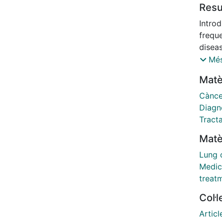
Res
Introd
frequ
diseas
update
Més
fibro
Matè
a dia
of th
Cànce
PubMe
Diagn
radiol
Tracta
compo
Matè
therap
with 
Lung 
(PPF) 
Medic
progre
treat
morta
Col·
in sys
requir
Articl