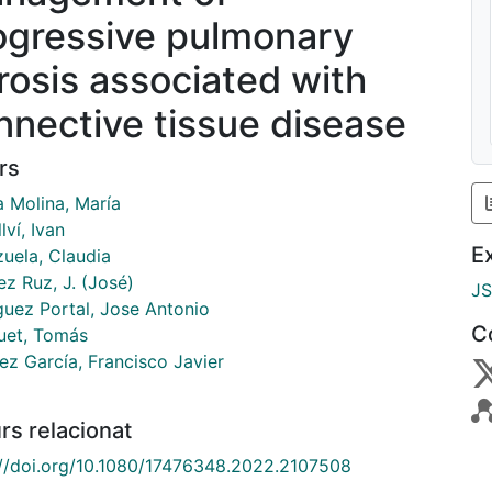
ogressive pulmonary
brosis associated with
nnective tissue disease
rs
a Molina, María
lví, Ivan
E
zuela, Claudia
z Ruz, J. (José)
J
guez Portal, Jose Antonio
C
uet, Tomás
ez García, Francisco Javier
rs relacionat
://doi.org/10.1080/17476348.2022.2107508