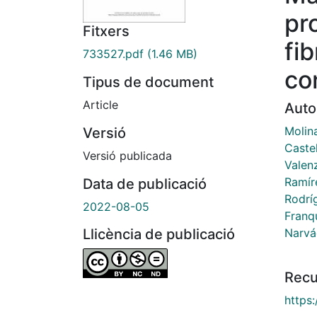
pr
Fitxers
fi
733527.pdf
(1.46 MB)
co
Tipus de document
Article
Auto
Molin
Versió
Castel
Versió publicada
Valen
Ramíre
Data de publicació
Rodrí
2022-08-05
Franq
Narvá
Llicència de publicació
Recu
https