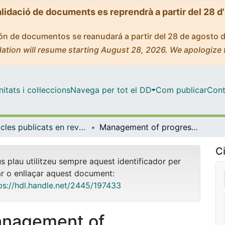
alidació de documents es reprendrà a partir del 28 d
ción de documentos se reanudará a partir del 28 de agosto 
ation will resume starting August 28, 2026. We apologize 
tats i col·leccions
Navega per tot el DD
Com publicar
Cont
Articles publicats en revistes (Fonaments Clínics)
Management of progressive pulmonary fibrosis associated with connective tissue disease
Ci
us plau utilitzeu sempre aquest identificador per
ar o enllaçar aquest document:
ps://hdl.handle.net/2445/197433
nagement of