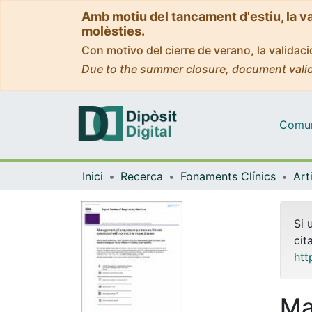
Amb motiu del tancament d'estiu, la v
molèsties.
Con motivo del cierre de verano, la valida
Due to the summer closure, document valid
Comuni
Inici
Recerca
Fonaments Clínics
Si 
cit
htt
Ma