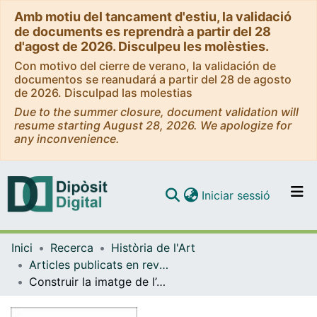
Amb motiu del tancament d'estiu, la validació
de documents es reprendrà a partir del 28
d'agost de 2026. Disculpeu les molèsties.
Con motivo del cierre de verano, la validación de
documentos se reanudará a partir del 28 de agosto
de 2026. Disculpad las molestias
Due to the summer closure, document validation will
resume starting August 28, 2026. We apologize for
any inconvenience.
(current)
Iniciar sessió
Comunitats i col·leccions
Inici
Recerca
Història de l'Art
Navega per tot el DD
Articles publicats en revistes (Història de l'Art)
Com publicar
Construir la imatge de l’autor: iconografia i recepció d’Àngel Guimerà
Contacte