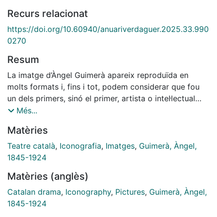
Recurs relacionat
https://doi.org/10.60940/anuariverdaguer.2025.33.990
0270
Resum
La imatge d’Àngel Guimerà apareix reproduïda en
molts formats i, fins i tot, podem considerar que fou
un dels primers, sinó el primer, artista o intel·lectual
que assolí una dimensió mediàtica al nostre país.
Més...
Oferim un recull de deu imatges que poden servir per
Matèries
il·lustrar la seva dimensió com a mite de la nostra
cultura en diferents formats i tècniques artístiques,
Teatre català
,
Iconografia
,
Imatges
,
Guimerà, Àngel,
des de la fotografia, el dibuix i la caricatura fins a
1845-1924
l’escultura, el relleu i les ombres xineses.
Matèries (anglès)
Catalan drama
,
Iconography
,
Pictures
,
Guimerà, Àngel,
1845-1924