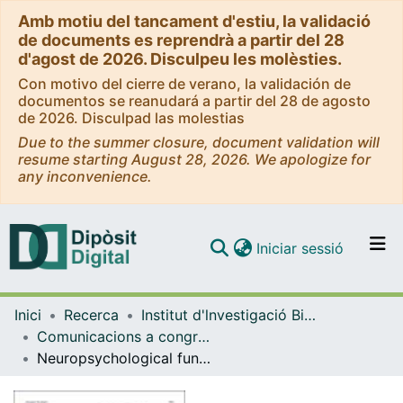
Amb motiu del tancament d'estiu, la validació
de documents es reprendrà a partir del 28
d'agost de 2026. Disculpeu les molèsties.
Con motivo del cierre de verano, la validación de
documentos se reanudará a partir del 28 de agosto
de 2026. Disculpad las molestias
Due to the summer closure, document validation will
resume starting August 28, 2026. We apologize for
any inconvenience.
(current)
Iniciar sessió
Comunitats i col·leccions
Inici
Recerca
Institut d'lnvestigació Biomèdica de Bellvitge (IDIBELL)
Navega per tot el DD
Comunicacions a congressos (Institut d'lnvestigació Biomèdica de Bellvitge (IDIBELL))
Com publicar
Neuropsychological functions as endophenotype markers in ocd: a long term follow-up
Contacte