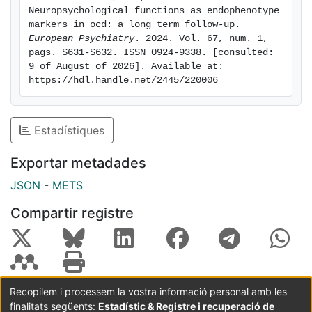
Neuropsychological functions as endophenotype 
markers in ocd: a long term follow-up. 
European Psychiatry
. 2024. Vol. 67, num. 1, 
pags. S631-S632. ISSN 0924-9338. [consulted: 
9 of August of 2026]. Available at: 
https://hdl.handle.net/2445/220006
Estadístiques
Exportar metadades
JSON
-
METS
Compartir registre
Recopilem i processem la vostra informació personal amb les
finalitats següents:
Estadístic & Registre i recuperació de
Coordinació:
CRAI UB
Avís legal
Metadades