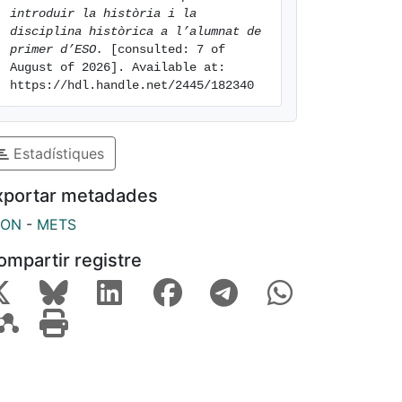
introduir la història i la 
disciplina històrica a l’alumnat de 
primer d’ESO.
 [consulted: 7 of 
August of 2026]. Available at: 
https://hdl.handle.net/2445/182340
Estadístiques
xportar metadades
SON
-
METS
ompartir registre