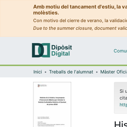
Amb motiu del tancament d'estiu, la v
molèsties.
Con motivo del cierre de verano, la valida
Due to the summer closure, document valid
Comuni
Inici
Treballs de l'alumnat
Si 
cit
htt
His