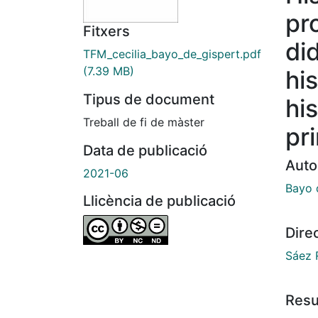
pr
Fitxers
did
TFM_cecilia_bayo_de_gispert.pdf
(7.39 MB)
his
Tipus de document
his
Treball de fi de màster
pr
Data de publicació
Auto
2021-06
Bayo d
Llicència de publicació
Dire
Sáez 
Res