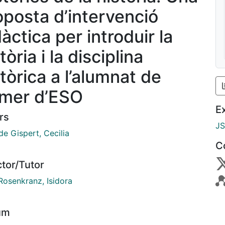
oposta d’intervenció
àctica per introduir la
tòria i la disciplina
tòrica a l’alumnat de
imer d’ESO
E
rs
J
e Gispert, Cecilia
C
ctor/Tutor
Rosenkranz, Isidora
um