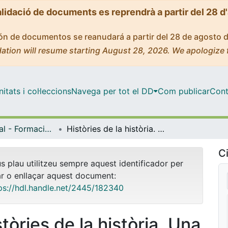
alidació de documents es reprendrà a partir del 28 d
ción de documentos se reanudará a partir del 28 de agosto 
ation will resume starting August 28, 2026. We apologize 
tats i col·leccions
Navega per tot el DD
Com publicar
Cont
Màster Oficial - Formació del Professorat de Secundària Obligatòria i Batxillerat, Formació Professional i Ensenyament d'Idiomes
Històries de la història. Una proposta d’intervenció didàctica per introduir la història i la disciplina històrica a l’alumnat de primer d’ESO
Ci
us plau utilitzeu sempre aquest identificador per
ar o enllaçar aquest document:
ps://hdl.handle.net/2445/182340
tòries de la història. Una