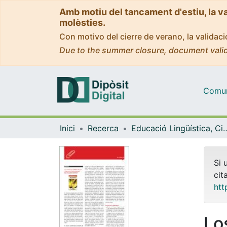
Amb motiu del tancament d'estiu, la v
molèsties.
Con motivo del cierre de verano, la valida
Due to the summer closure, document valid
Comuni
Inici
Recerca
Educació Lingüística, Cient
Si 
cit
htt
Lo