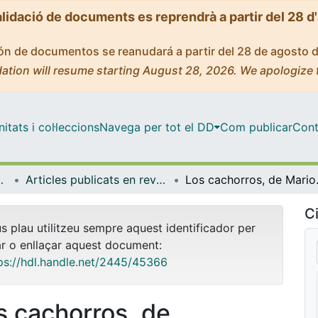
alidació de documents es reprendrà a partir del 28 d
ción de documentos se reanudará a partir del 28 de agosto 
ation will resume starting August 28, 2026. We apologize 
tats i col·leccions
Navega per tot el DD
Com publicar
Cont
ífica i Matemàtica
Articles publicats en revistes (Educació Lingüística, Científica i Matemàtica)
Los cachorros, de 
Ci
us plau utilitzeu sempre aquest identificador per
ar o enllaçar aquest document:
ps://hdl.handle.net/2445/45366
s cachorros, de