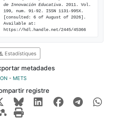
de Innovación Educativa
. 2011. Vol. 
199, num. 91-92. ISSN 1131-995X. 
[consulted: 6 of August of 2026]. 
Available at: 
https://hdl.handle.net/2445/45366
Estadístiques
xportar metadades
SON
-
METS
ompartir registre