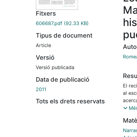
Ma
Fitxers
hi
606687.pdf
(92.33 KB)
pu
Tipus de document
Article
Auto
Romea
Versió
Versió publicada
Res
Data de publicació
El re
2011
al es
acerca
Tots els drets reservats
obras 
Més
por e
Matè
induce
concre
Narra
perso