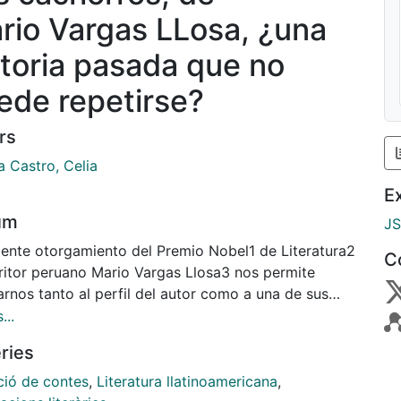
rio Vargas LLosa, ¿una
storia pasada que no
ede repetirse?
rs
 Castro, Celia
E
um
J
ciente otorgamiento del Premio Nobel1 de Literatura2
C
critor peruano Mario Vargas Llosa3 nos permite
rnos tanto al perfil del autor como a una de sus
breves: el cuento de 'Los cachorros' llevado al cine
...
l director mexicano Jorge Fons. El conjunto nos
ries
 a la reflexión y al análisis para ver que situaciones
tas, imprevistas, cambian la vida de las
ció de contes
,
Literatura llatinoamericana
,
nas,también de las más jóvenes; y a considerar el