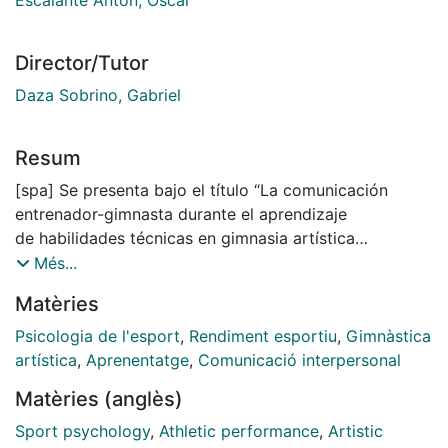
Director/Tutor
Daza Sobrino, Gabriel
Resum
[spa] Se presenta bajo el título “La comunicación
entrenador-gimnasta durante el aprendizaje
de habilidades técnicas en gimnasia artística
masculina”, una tesis doctoral de
Més...
intervención mixta, cuyos objetivos son:
Matèries
• comprender los mecanismos que modulan el
proceso de comunicación entre
Psicologia de l'esport
,
Rendiment esportiu
,
Gimnàstica
entrenador y gimnasta durante el aprendizaje técnico
artística
,
Aprenentatge
,
Comunicació interpersonal
• relacionar los diferentes tipos de comunicación
Matèries (anglès)
detectados con la calidad del
aprendizaje en gimnasia artística masculina.
Sport psychology
,
Athletic performance
,
Artistic