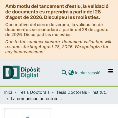
Amb motiu del tancament d'estiu, la validació
de documents es reprendrà a partir del 28
d'agost de 2026. Disculpeu les molèsties.
Con motivo del cierre de verano, la validación de
documentos se reanudará a partir del 28 de agosto
de 2026. Disculpad las molestias
Due to the summer closure, document validation will
resume starting August 28, 2026. We apologize for
any inconvenience.
(current)
Iniciar sessió
Comunitats i col·leccions
Inici
Tesis Doctorals
Tesis Doctorals - Institut Nacional d'Educació Física de Catalunya (INEFC) - Barcelona
Navega per tot el DD
La comunicación entrenador-gimnasta durante el aprendizaje de habilidades técnicas en gimnasia artística masculina
Com publicar
Contacte