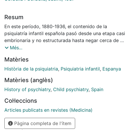
Resum
En este período, 1880-1936, el contenido de la
psiquiatría infantil española pasó desde una etapa casi
embrionaria y no estructurada hasta negar cerca de su
consolidación. La guerra cortó esta evolución y
Més...
retrasó la plena maduración de la especialidad. Esto
Matèries
marca un retraso respecto a su evolución en el mundo.
Història de la psiquiatria
,
Psiquiatria infantil
,
Espanya
Matèries (anglès)
History of psychiatry
,
Child psychiatry
,
Spain
Col·leccions
Articles publicats en revistes (Medicina)
Pàgina completa de l'ítem