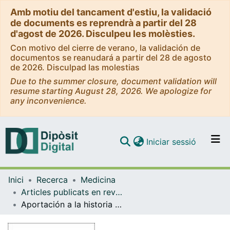
Amb motiu del tancament d'estiu, la validació
de documents es reprendrà a partir del 28
d'agost de 2026. Disculpeu les molèsties.
Con motivo del cierre de verano, la validación de
documentos se reanudará a partir del 28 de agosto
de 2026. Disculpad las molestias
Due to the summer closure, document validation will
resume starting August 28, 2026. We apologize for
any inconvenience.
(current)
Iniciar sessió
Comunitats i col·leccions
Inici
Recerca
Medicina
Navega per tot el DD
Articles publicats en revistes (Medicina)
Com publicar
Aportación a la historia de la psiquiatría infantil en España. El período de formación de la especialidad
Contacte