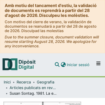
Amb motiu del tancament d'estiu, la validació
de documents es reprendrà a partir del 28
d'agost de 2026. Disculpeu les molèsties.
Con motivo del cierre de verano, la validación de
documentos se reanudará a partir del 28 de agosto
de 2026. Disculpad las molestias
Due to the summer closure, document validation will
resume starting August 28, 2026. We apologize for
any inconvenience.
(current)
Iniciar sessió
Comunitats i col·leccions
Inici
Recerca
Geografia
Navega per tot el DD
Articles publicats en revistes (Geografia)
Com publicar
Susan Sontag. 1981. La enfermedad como metáfora. Madrid. Hunchnlk editor. 120 pàg
Contacte