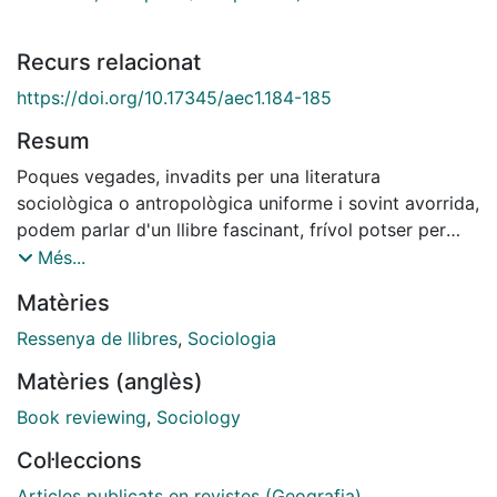
Recurs relacionat
https://doi.org/10.17345/aec1.184-185
Resum
Poques vegades, invadits per una literatura
sociològica o antropològica uniforme i sovint avorrida,
podem parlar d'un llibre fascinant, frívol potser per
alguns, però infinitament més trascendent que bona
Més...
part de les trascendències que trobem a les nostres
Matèries
llibreries.
Ressenya de llibres
,
Sociologia
Matèries (anglès)
Book reviewing
,
Sociology
Col·leccions
Articles publicats en revistes (Geografia)