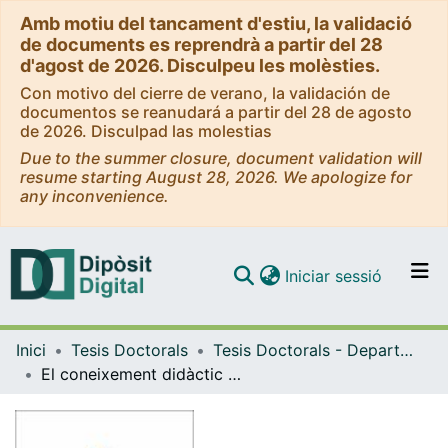
Amb motiu del tancament d'estiu, la validació
de documents es reprendrà a partir del 28
d'agost de 2026. Disculpeu les molèsties.
Con motivo del cierre de verano, la validación de
documentos se reanudará a partir del 28 de agosto
de 2026. Disculpad las molestias
Due to the summer closure, document validation will
resume starting August 28, 2026. We apologize for
any inconvenience.
(current)
Iniciar sessió
Comunitats i col·leccions
Inici
Tesis Doctorals
Tesis Doctorals - Departament - Didàctica i Organització Educativa
Navega per tot el DD
El coneixement didàctic del contingut del professor universitari d'infermeria
Com publicar
Contacte