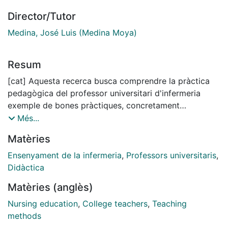
Director/Tutor
Medina, José Luis (Medina Moya)
Resum
[cat] Aquesta recerca busca comprendre la pràctica
pedagògica del professor universitari d'infermeria
exemple de bones pràctiques, concretament
l'elaboració i manifestació del Coneixement Didàctic
Més...
del Contingut (CDC). El CDC és un potent constructe,
Matèries
sistèmic multidimensional, que integra els sabers
disciplinaris, pedagògics i experiencials del docent.
Ensenyament de la infermeria
,
Professors universitaris
,
Aquest concepte, que va ser elaborat inicialment per
Didàctica
Shulman i els seus col·laboradors de la Universitat
Matèries (anglès)
d'Stanford, es defineix com la capacitat del professor
per transformar el coneixement de la matèria en
Nursing education
,
College teachers
,
Teaching
estructures comprensibles per l'estudiant. La majoria
methods
d'estudis en aquest camp s'enfoquen a explorar