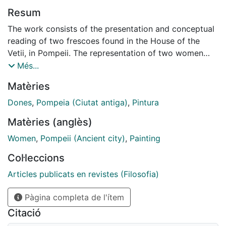
Resum
The work consists of the presentation and conceptual
reading of two frescoes found in the House of the
Vetii, in Pompeii. The representation of two women
painters has allowed the development of an
Més...
investigation of the iconographic value of both
Matèries
frescoes in order to deepening and giving relevance to
the images represented; In the present work, the
Dones
,
Pompeia (Ciutat antiga)
,
Pintura
relationship of these images with a certain social
Matèries (anglès)
function of the Pompeian woman, educated in artistic
and even medical techniques, is revealed. This work
Women
,
Pompeii (Ancient city)
,
Painting
highlights the apotropaic value of the paintings
Col·leccions
studied in relation to female fertility, family wealth,
and medical science and practice.
Articles publicats en revistes (Filosofia)
Pàgina completa de l'ítem
Citació