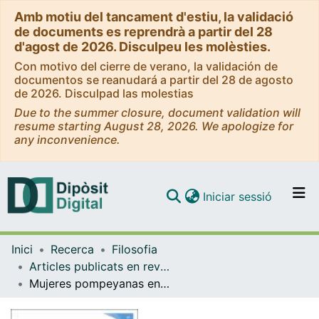
Amb motiu del tancament d'estiu, la validació
de documents es reprendrà a partir del 28
d'agost de 2026. Disculpeu les molèsties.
Con motivo del cierre de verano, la validación de
documentos se reanudará a partir del 28 de agosto
de 2026. Disculpad las molestias
Due to the summer closure, document validation will
resume starting August 28, 2026. We apologize for
any inconvenience.
(current)
Iniciar sessió
Comunitats i col·leccions
Inici
Recerca
Filosofia
Navega per tot el DD
Articles publicats en revistes (Filosofia)
Com publicar
Mujeres pompeyanas en el Museo arqueológico de Nápoles
Contacte