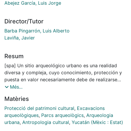
Abejez García, Luis Jorge
Director/Tutor
Barba Pingarrón, Luis Alberto
Laviña, Javier
Resum
[spa] Un sitio arqueológico urbano es una realidad
diversa y compleja, cuyo conocimiento, protección y
puesta en valor necesariamente debe de realizarse
dentro de la concepción unitaria e integral que ofrece
Més...
la Gestión del Patrimonio. En este marco general, la
Matèries
figura del parque ecoarqueológico se ha convertido
en un modelo en donde es posible interrelacionar de
Protecció del patrimoni cultural
,
Excavacions
forma eficaz los planes de gestión y los de
arqueològiques
,
Parcs arqueològics
,
Arqueologia
investigación, con objeto de alcanzar una finalidad
urbana
,
Antropologia cultural
,
Yucatán (Mèxic : Estat)
social.