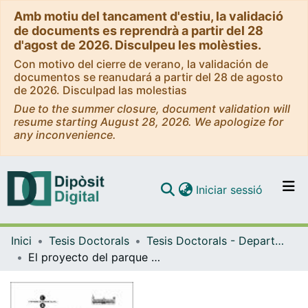
Amb motiu del tancament d'estiu, la validació
de documents es reprendrà a partir del 28
d'agost de 2026. Disculpeu les molèsties.
Con motivo del cierre de verano, la validación de
documentos se reanudará a partir del 28 de agosto
de 2026. Disculpad las molestias
Due to the summer closure, document validation will
resume starting August 28, 2026. We apologize for
any inconvenience.
(current)
Iniciar sessió
Comunitats i col·leccions
Inici
Tesis Doctorals
Tesis Doctorals - Departament - Antropologia Cultural i Història d'Amèrica i d'Àfrica
Navega per tot el DD
El proyecto del parque ecoarqueològico de Xoclán, Mérida, Yucatán. Propuesta metodológica para la investigación arqueológica de un sitio maya en un espacio urbano
Com publicar
Contacte