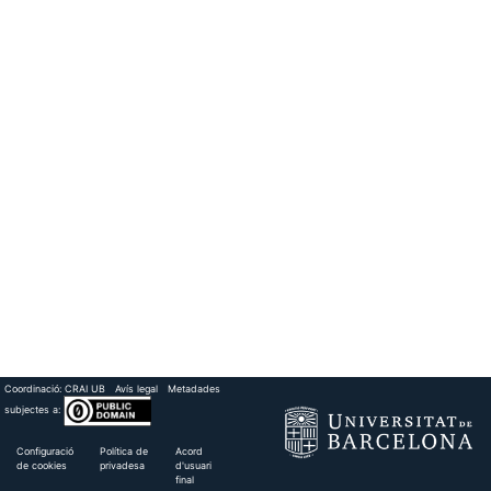
Coordinació:
CRAI UB
Avís legal
Metadades
subjectes a:
Configuració
Política de
Acord
de cookies
privadesa
d'usuari
final