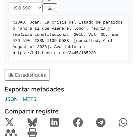
inquietud ante las expectativas que auguran la
mayoría de encuestas, que apuntan incluso un vuelco
en el escenario político tras el próximo ciclo electoral.
RIDAO, Joan. La crisis del Estado de partidos 
o 'ahora si que viene el lobo'. 
Teoría y 
realidad constitucional
. 2015. Vol. 35, num. 
479-510. ISSN 1139-5583. [consulted: 6 of 
August of 2026]. Available at: 
https://hdl.handle.net/2445/165220
Estadístiques
Exportar metadades
JSON
-
METS
Compartir registre