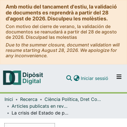
Amb motiu del tancament d'estiu, la validació
de documents es reprendrà a partir del 28
d'agost de 2026. Disculpeu les molèsties.
Con motivo del cierre de verano, la validación de
documentos se reanudará a partir del 28 de agosto
de 2026. Disculpad las molestias
Due to the summer closure, document validation will
resume starting August 28, 2026. We apologize for
any inconvenience.
(current)
Iniciar sessió
Comunitats i col·leccions
Inici
Recerca
Ciència Política, Dret Constitucional i Filosofia del Dret
Navega per tot el DD
Articles publicats en revistes (Ciència Política, Dret Constitucional i Filosofia del Dret)
Com publicar
La crisis del Estado de partidos o 'ahora si que viene el lobo'
Contacte