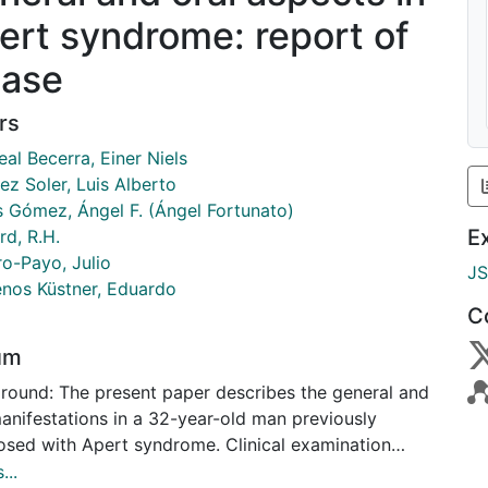
ert syndrome: report of
case
rs
real Becerra, Einer Niels
ez Soler, Luis Alberto
s Gómez, Ángel F. (Ángel Fortunato)
E
rd, R.H.
ro-Payo, Julio
J
nos Küstner, Eduardo
C
um
round: The present paper describes the general and
manifestations in a 32-year-old man previously
osed with Apert syndrome. Clinical examination
led features of acrocephalosyndactyly. The patient
...