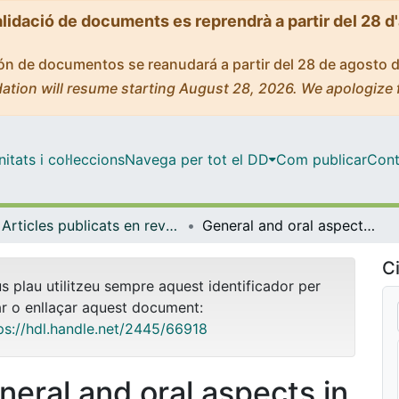
alidació de documents es reprendrà a partir del 28 d
ción de documentos se reanudará a partir del 28 de agosto 
ation will resume starting August 28, 2026. We apologize 
tats i col·leccions
Navega per tot el DD
Com publicar
Cont
Articles publicats en revistes (Odontoestomatologia)
General and oral aspects in Apert syndrome: report of a case
Ci
us plau utilitzeu sempre aquest identificador per
ar o enllaçar aquest document:
ps://hdl.handle.net/2445/66918
neral and oral aspects in