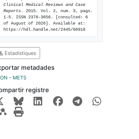
Clinical Medical Reviews and Case 
Reports
. 2015. Vol. 2, num. 3, pags. 
1-5. ISSN 2378-3656. [consulted: 6 
of August of 2026]. Available at: 
https://hdl.handle.net/2445/66918
Estadístiques
xportar metadades
SON
-
METS
ompartir registre