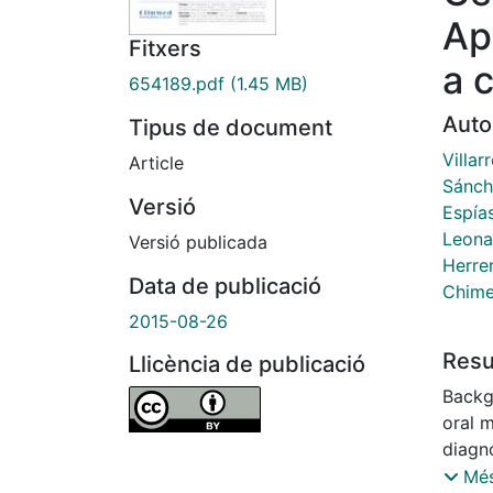
Ap
Fitxers
a 
654189.pdf
(1.45 MB)
Auto
Tipus de document
Villar
Article
Sánch
Versió
Espía
Leona
Versió publicada
Herre
Data de publicació
Chime
2015-08-26
Res
Llicència de publicació
Backg
oral 
diagn
revea
Més