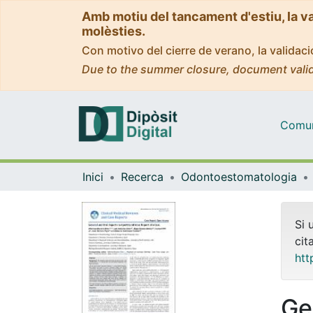
Amb motiu del tancament d'estiu, la v
molèsties.
Con motivo del cierre de verano, la valida
Due to the summer closure, document valid
Comuni
Inici
Recerca
Odontoestomatologia
Si 
cit
htt
Ge