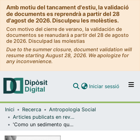
Amb motiu del tancament d'estiu, la validació
de documents es reprendrà a partir del 28
d'agost de 2026. Disculpeu les molèsties.
Con motivo del cierre de verano, la validación de
documentos se reanudará a partir del 28 de agosto
de 2026. Disculpad las molestias
Due to the summer closure, document validation will
resume starting August 28, 2026. We apologize for
any inconvenience.
(current)
Iniciar sessió
Comunitats i col·leccions
Inici
Recerca
Antropologia Social
Navega per tot el DD
Articles publicats en revistes (Antropologia Social)
Com publicar
'Como un sedimento que se va quedando en el cuerpo': percepción social del riesgo sobre Compuestos Tóxicos Persistentes y otras sustancias químicas sintéticas en la alimentación entre mujeres embarazadas y lactantes en España
Contacte