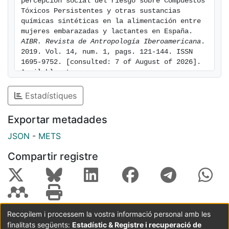
percepción social del riesgo sobre Compuestos 
invisibilizados en la relación médico-paciente, y la
Tóxicos Persistentes y otras sustancias 
químicas sintéticas en la alimentación entre 
responsabilidad sobre la gestión de los mismos suele
mujeres embarazadas y lactantes en España. 
recaer en las mujeres.
AIBR. Revista de Antropología Iberoamericana
. 
2019. Vol. 14, num. 1, pags. 121-144. ISSN 
1695-9752. [consulted: 7 of August of 2026]. 
Available at: 
https://hdl.handle.net/2445/158538
Estadístiques
Exportar metadades
JSON
-
METS
Compartir registre
Recopilem i processem la vostra informació personal amb les
finalitats següents:
Estadístic & Registre i recuperació de
Coordinació:
CRAI UB
Avís legal
Metadades