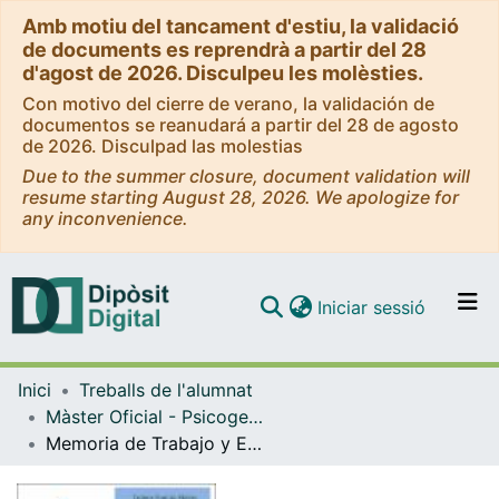
Amb motiu del tancament d'estiu, la validació
de documents es reprendrà a partir del 28
d'agost de 2026. Disculpeu les molèsties.
Con motivo del cierre de verano, la validación de
documentos se reanudará a partir del 28 de agosto
de 2026. Disculpad las molestias
Due to the summer closure, document validation will
resume starting August 28, 2026. We apologize for
any inconvenience.
(current)
Iniciar sessió
Comunitats i col·leccions
Inici
Treballs de l'alumnat
Navega per tot el DD
Màster Oficial - Psicogerontologia
Com publicar
Memoria de Trabajo y Envejecimiento: Rendimiento en el Test de Memoria de Trabajo Visoespacial Computarizado (TMTV-C)
Contacte