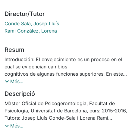
Director/Tutor
Conde Sala, Josep Lluís
Rami González, Lorena
Resum
Introducción: El envejecimiento es un proceso en el
cual se evidencian cambios
cognitivos de algunas funciones superiores. En este
contexto, la memoria es uno de los
Més...
dominios cognitivos más afectados, especialmente la
Descripció
memoria de trabajo (MT), la cual
se entiende como aquel almacenamiento temporal y a
Màster Oficial de Psicogerontologia, Facultat de
corto plazo, que permite
Psicologia, Universitat de Barcelona, curs: 2015-2016,
mantener los elementos que son relevantes para la
Tutors: Josep Lluís Conde-Sala i Lorena Rami
tarea que se debe ejecutar. Algunos
González
Més...
estudios señalan que el rendimiento en la MT se