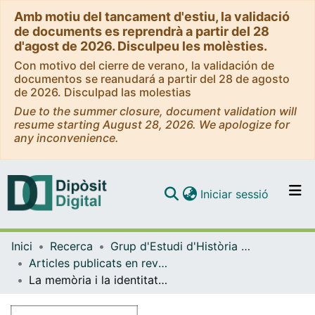
Amb motiu del tancament d'estiu, la validació
de documents es reprendrà a partir del 28
d'agost de 2026. Disculpeu les molèsties.
Con motivo del cierre de verano, la validación de
documentos se reanudará a partir del 28 de agosto
de 2026. Disculpad las molestias
Due to the summer closure, document validation will
resume starting August 28, 2026. We apologize for
any inconvenience.
(current)
Iniciar sessió
Comunitats i col·leccions
Inici
Recerca
Grup d'Estudi d'Història de la Cultura i dels Intel·lectuals (GEHCI)
Navega per tot el DD
Articles publicats en revistes (Grup d'Estudi d'Història de la Cultura i dels Intel·lectuals (GEHCI))
Com publicar
La memòria i la identitat. Unes reflexions sobre la història cultural
Contacte