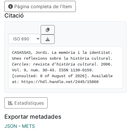
Pàgina completa de l'ítem
veiem que interessa més qui
distribueix el producte cultural que no pas qui l’ha
Citació
produït.
CASASSAS, Jordi. La memòria i la identitat. 
Unes reflexions sobre la història cultural. 
Cercles: revista d'història cultural
. 2006. 
Vol. 9, num. 30-43. ISSN 1139-0159. 
[consulted: 8 of August of 2026]. Available 
at: https://hdl.handle.net/2445/15868
Estadístiques
Exportar metadades
JSON
-
METS