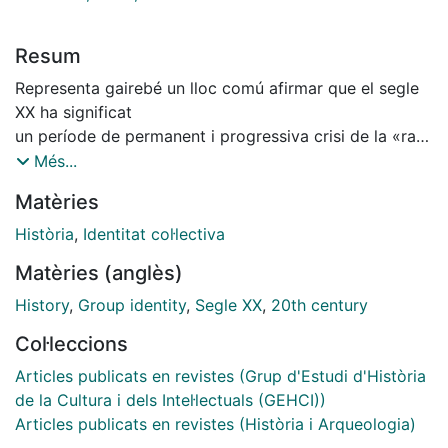
Resum
Representa gairebé un lloc comú afirmar que el segle
XX ha significat
un període de permanent i progressiva crisi de la «raó
històrica».
Més...
De mica en mica, la història ha perdut el consens
Matèries
col·lectiu
respecte a la seva centralitat a l’hora de dictaminar
Història
,
Identitat col·lectiva
quina és i quin sentit té la dinàmica de la realitat que
Matèries (anglès)
ens envolta. La valoració del treball històric amb
relació al consum cultural global de la gent, no ha
History
,
Group identity
,
Segle XX
,
20th century
parat de produir
Col·leccions
constants elucubracions referides a qui és que legitima
el discurs i el mateix
Articles publicats en revistes (Grup d'Estudi d'Història
saber històrics: el poder, el mercat o les distintes
de la Cultura i dels Intel·lectuals (GEHCI))
institucions implicades i
Articles publicats en revistes (Història i Arqueologia)
que «paguen» el producte històric, sobretot quan