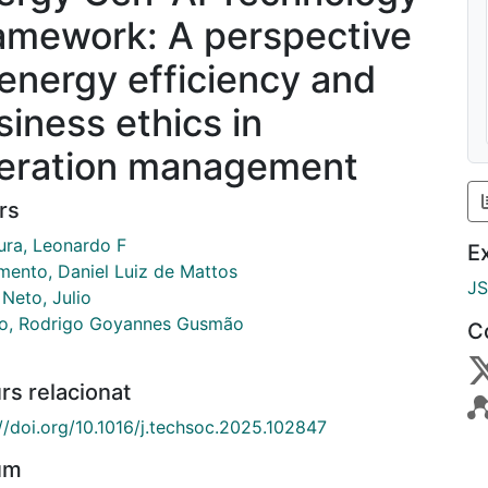
amework: A perspective
 energy efficiency and
siness ethics in
eration management
rs
ura, Leonardo F
E
mento, Daniel Luiz de Mattos
J
 Neto, Julio
o, Rodrigo Goyannes Gusmão
C
rs relacionat
://doi.org/10.1016/j.techsoc.2025.102847
um