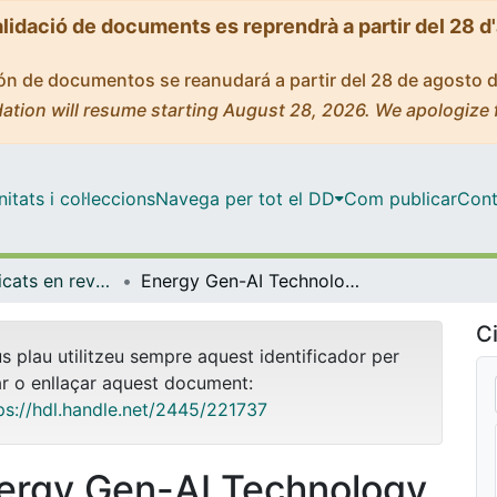
alidació de documents es reprendrà a partir del 28 d
ción de documentos se reanudará a partir del 28 de agosto 
ation will resume starting August 28, 2026. We apologize 
tats i col·leccions
Navega per tot el DD
Com publicar
Cont
Articles publicats en revistes (Empresa)
Energy Gen-AI Technology Framework: A perspective of energy efficiency and business ethics in operation management
Ci
us plau utilitzeu sempre aquest identificador per
ar o enllaçar aquest document:
ps://hdl.handle.net/2445/221737
ergy Gen-AI Technology