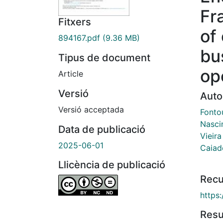
Fr
Fitxers
of
894167.pdf
(9.36 MB)
bu
Tipus de document
op
Article
Versió
Auto
Versió acceptada
Fonto
Nasci
Data de publicació
Vieira
2025-06-01
Caiad
Llicència de publicació
Recu
https
Res