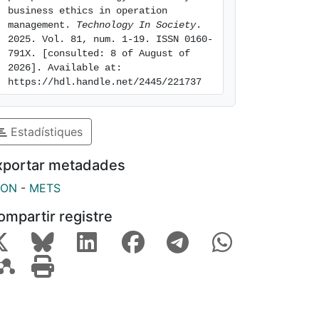
business ethics in operation 
management. 
Technology In Society
. 
2025. Vol. 81, num. 1-19. ISSN 0160-
791X. [consulted: 8 of August of 
2026]. Available at: 
https://hdl.handle.net/2445/221737
Estadístiques
xportar metadades
SON
-
METS
ompartir registre