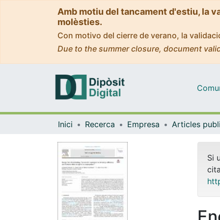
Amb motiu del tancament d'estiu, la v
molèsties.
Con motivo del cierre de verano, la valida
Due to the summer closure, document valid
Comuni
Inici
Recerca
Empresa
Si 
cit
htt
En