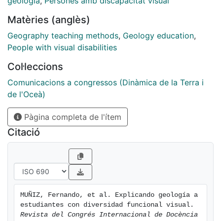
geologia
,
Persones amb discapacitat visual
Nacional de Ciegos Españoles). Las actividades
Matèries (anglès)
realizadas se encuadran en cuatro grupos según
materias, y son: (1) Minerales, (2) Rocas, (3)
Geography teaching methods
,
Geology education
,
Gearqueología y (4) Evolución.
People with visual disabilities
Col·leccions
Comunicacions a congressos (Dinàmica de la Terra i
de l'Oceà)
Pàgina completa de l'ítem
Citació
MUÑIZ, Fernando, et al. Explicando geología a 
estudiantes con diversidad funcional visual. 
Revista del Congrés Internacional de Docència 