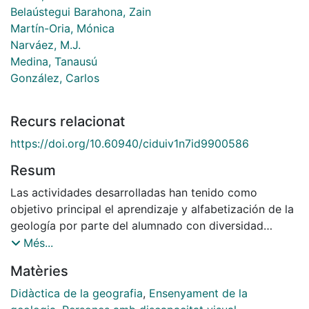
Belaústegui Barahona, Zain
Martín-Oria, Mónica
Narváez, M.J.
Medina, Tanausú
González, Carlos
Recurs relacionat
https://doi.org/10.60940/ciduiv1n7id9900586
Resum
Las actividades desarrolladas han tenido como
objetivo principal el aprendizaje y alfabetización de la
geología por parte del alumnado con diversidad
funcional visual. Para tal fin, se ha realizado la
Més...
adaptación del diseño universal de sus contenidos y
Matèries
materiales, llevándolo sobre todo al terreno de la
percepción táctil; y se ha contado con la presencia de
Didàctica de la geografia
,
Ensenyament de la
especialistas en Geología y de la ONCE (Organización