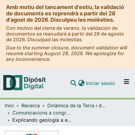
Amb motiu del tancament d'estiu, la validació
de documents es reprendrà a partir del 28
d'agost de 2026. Disculpeu les molèsties.
Con motivo del cierre de verano, la validación de
documentos se reanudará a partir del 28 de agosto
de 2026. Disculpad las molestias
Due to the summer closure, document validation will
resume starting August 28, 2026. We apologize for
any inconvenience.
(current)
Iniciar sessió
Comunitats i col·leccions
Inici
Recerca
Dinàmica de la Terra i de l'Oceà
Navega per tot el DD
Comunicacions a congressos (Dinàmica de la Terra i de l'Oceà)
Com publicar
Explicando geología a estudiantes con diversidad funcional visual.
Contacte