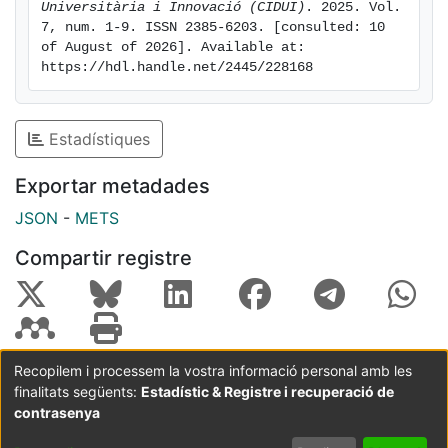
Universitària i Innovació (CIDUI)
. 2025. Vol. 
7, num. 1-9. ISSN 2385-6203. [consulted: 10 
of August of 2026]. Available at: 
https://hdl.handle.net/2445/228168
Estadístiques
Exportar metadades
JSON
-
METS
Compartir registre
Recopilem i processem la vostra informació personal amb les
finalitats següents:
Estadístic & Registre i recuperació de
Coordinació:
CRAI UB
Avís legal
Metadades
subjectes a:
contrasenya
Configuració
Política de
Acord