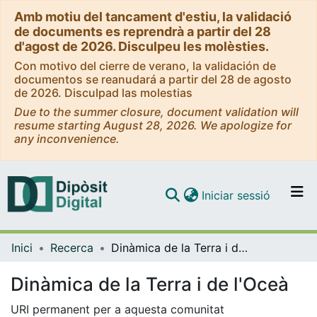
Amb motiu del tancament d'estiu, la validació
de documents es reprendrà a partir del 28
d'agost de 2026. Disculpeu les molèsties.
Con motivo del cierre de verano, la validación de
documentos se reanudará a partir del 28 de agosto
de 2026. Disculpad las molestias
Due to the summer closure, document validation will
resume starting August 28, 2026. We apologize for
any inconvenience.
(current)
Iniciar sessió
Comunitats i col·leccions
Inici
Recerca
Dinàmica de la Terra i de l'Oceà
Navega per tot el DD
Com publicar
Dinàmica de la Terra i de l'Oceà
Contacte
URI permanent per a aquesta comunitat