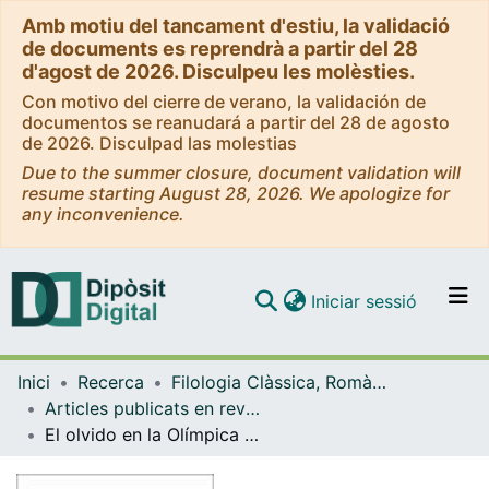
Amb motiu del tancament d'estiu, la validació
de documents es reprendrà a partir del 28
d'agost de 2026. Disculpeu les molèsties.
Con motivo del cierre de verano, la validación de
documentos se reanudará a partir del 28 de agosto
de 2026. Disculpad las molestias
Due to the summer closure, document validation will
resume starting August 28, 2026. We apologize for
any inconvenience.
(current)
Iniciar sessió
Comunitats i col·leccions
Inici
Recerca
Filologia Clàssica, Romànica i Semítica
Navega per tot el DD
Articles publicats en revistes (Filologia Clàssica, Romànica i Semítica)
Com publicar
El olvido en la Olímpica VII
Contacte