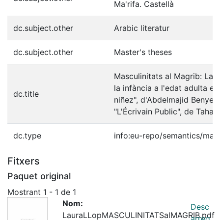
Ma'rifa. Castellà
dc.subject.other
Arabic literatur
dc.subject.other
Master's theses
Masculinitats al Magrib: La t
la infància a l'edat adulta en
dc.title
niñez", d'Abdelmajid Benyellu
"L'Écrivain Public", de Tahar
dc.type
info:eu-repo/semantics/mast
Fitxers
Paquet original
Mostrant
1 - 1 de 1
Nom:
Desc
LauraLLopMASCULINITATSalMAGRIB.pdf
arreg