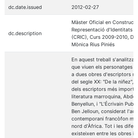
dc.date.issued
2012-02-27
Màster Oficial en Construcci
Representació d'Identitats C
dc.description
(CRIC), Curs 2009-2010, Dir
Mònica Rius Piniés
En aquest treball s'analitza l
que viuen els personatges p
a dues obres d'escriptors m
del segle XX: "De la niñez", 
dels escriptors més importa
literatura marroquina, Abdel
Benyellun, i "L'Écrivain Publ
Ben Jelloun, considerat l'aut
contemporani francòfon més 
nord d'Àfrica. Tot i les difer
existeixen entre les obres i 