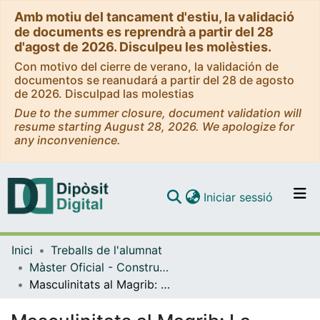
Amb motiu del tancament d'estiu, la validació
de documents es reprendrà a partir del 28
d'agost de 2026. Disculpeu les molèsties.
Con motivo del cierre de verano, la validación de
documentos se reanudará a partir del 28 de agosto
de 2026. Disculpad las molestias
Due to the summer closure, document validation will
resume starting August 28, 2026. We apologize for
any inconvenience.
(current)
Iniciar sessió
Comunitats i col·leccions
Inici
Treballs de l'alumnat
Navega per tot el DD
Màster Oficial - Construcció i Representació d'Identitats Culturals (CRIC)
Com publicar
Masculinitats al Magrib: La transició de la infància a l'edat adulta en "De la niñez", d'Abdelmajid Benyellun, i "L'Écrivain Public", de Tahar Ben Jelloun
Contacte