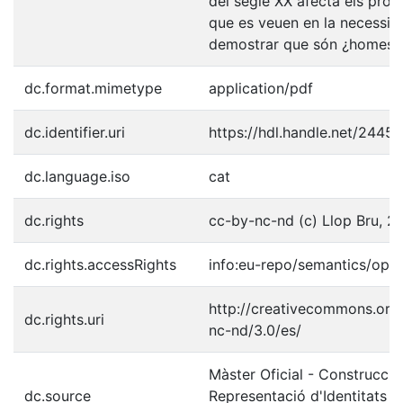
del segle XX afecta els prot
que es veuen en la necessit
demostrar que són ¿homes¿
dc.format.mimetype
application/pdf
dc.identifier.uri
https://hdl.handle.net/2445
dc.language.iso
cat
dc.rights
cc-by-nc-nd (c) Llop Bru, 2
dc.rights.accessRights
info:eu-repo/semantics/ope
http://creativecommons.org/
dc.rights.uri
nc-nd/3.0/es/
Màster Oficial - Construcció 
dc.source
Representació d'Identitats C