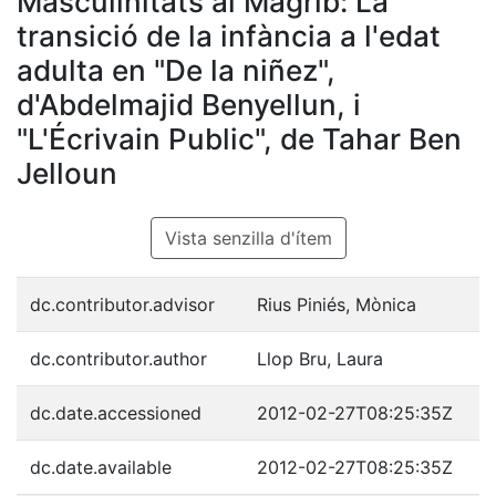
Masculinitats al Magrib: La
transició de la infància a l'edat
adulta en "De la niñez",
d'Abdelmajid Benyellun, i
"L'Écrivain Public", de Tahar Ben
Jelloun
Vista senzilla d'ítem
dc.contributor.advisor
Rius Piniés, Mònica
dc.contributor.author
Llop Bru, Laura
dc.date.accessioned
2012-02-27T08:25:35Z
dc.date.available
2012-02-27T08:25:35Z