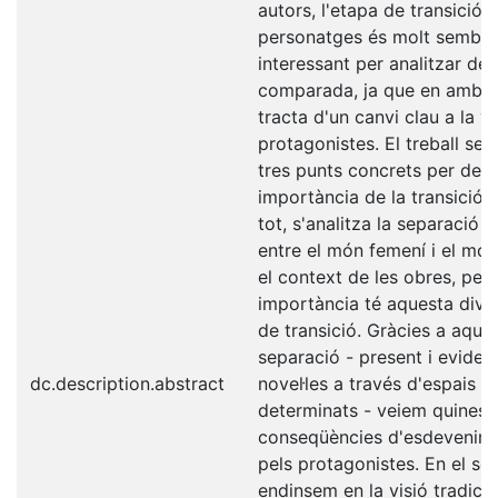
autors, l'etapa de transició 
personatges és molt semblan
interessant per analitzar de
comparada, ja que en ambd
tracta d'un canvi clau a la v
protagonistes. El treball se 
tres punts concrets per dete
importància de la transició.
tot, s'analitza la separació q
entre el món femení i el mó
el context de les obres, per
importància té aquesta divis
de transició. Gràcies a aque
separació - present i eviden
dc.description.abstract
novel·les a través d'espais b
determinats - veiem quines 
conseqüències d'esdevenir 
pels protagonistes. En el se
endinsem en la visió tradicio