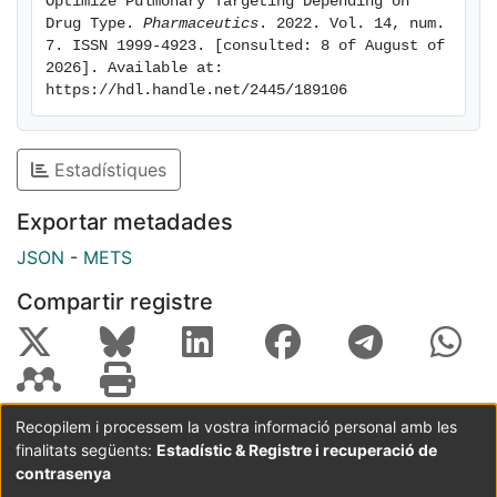
Optimize Pulmonary Targeting Depending on 
density reduces the number of 3DNA arms available
Drug Type. 
Pharmaceutics
. 2022. Vol. 14, num. 
7. ISSN 1999-4923. [consulted: 8 of August of 
for drug loading.
2026]. Available at: 
https://hdl.handle.net/2445/189106
Estadístiques
Exportar metadades
JSON
-
METS
Compartir registre
Recopilem i processem la vostra informació personal amb les
finalitats següents:
Estadístic & Registre i recuperació de
Coordinació:
CRAI UB
Avís legal
Metadades
subjectes a:
contrasenya