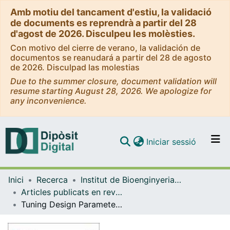
Amb motiu del tancament d'estiu, la validació
de documents es reprendrà a partir del 28
d'agost de 2026. Disculpeu les molèsties.
Con motivo del cierre de verano, la validación de
documentos se reanudará a partir del 28 de agosto
de 2026. Disculpad las molestias
Due to the summer closure, document validation will
resume starting August 28, 2026. We apologize for
any inconvenience.
(current)
Iniciar sessió
Comunitats i col·leccions
Inici
Recerca
Institut de Bioenginyeria de Catalunya (IBEC)
Navega per tot el DD
Articles publicats en revistes (Institut de Bioenginyeria de Catalunya (IBEC))
Com publicar
Tuning Design Parameters of ICAM-1-Targeted 3DNA Nanocarriers to Optimize Pulmonary Targeting Depending on Drug Type
Contacte