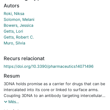
Autors
Roki, Niksa
Solomon, Melani
Bowers, Jessica
Getts, Lori
Getts, Robert C.
Muro, Silvia
Recurs relacionat
https://doi.org/10.3390/pharmaceutics14071496
Resum
3DNA holds promise as a carrier for drugs that can be
intercalated into its core or linked to surface arms.
Coupling 3DNA to an antibody targeting intercellular
adhesion molecule 1 (ICAM-1) results in high lung-
Més...
specific biodistributions in vivo. While the role of